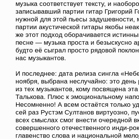
музыка соответствует тексту, и наоборо
записывавший партии гитар Григорий Г
нужной для этой пьесы задушевности, 
партии акустической гитары якобы неак
же этот подход оборачивается истинны
песне — музыка проста и безыскусно а
будто её сыграл просто рядовой покло
нас музыкантов.
И последнее: дата релиза сингла «Неб
ноября, выбрана неслучайно: это день
из тех музыкантов, кому посвящена эт
Талькова. Плюс к эмоциональному нап
Несомненно! А всем остаётся только уд
сей раз Рустэм Султанов виртуозно, пу
всех смыслах смог внести очередной в
совершенного отечественного инди-рок
главенство слова и национальной мело