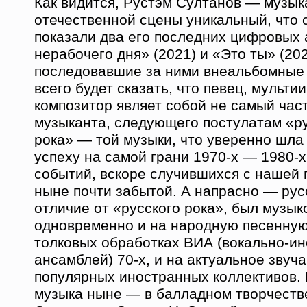
Как видится, Рустэм Султанов — музык
отечественной сцены уникальный, что 
показали два его последних цифровых
нерабочего дня» (2021) и «Это ты» (202
последовавшие за ними внеальбомные 
всего будет сказать, что певец, мульти
композитор являет собой не самый ча
музыканта, следующего постулатам «р
рока» — той музыки, что уверенно шла
успеху на самой грани 1970-х — 1980-х г
событий, вскоре случившихся с нашей п
ныне почти забытой. А напрасно — рус
отличие от «русского рока», был музы
одновременно и на народную песенную
толковых обработках ВИА (вокально-и
ансамблей) 70-х, и на актуальное звуч
популярных иностранных коллективов. 
музыка ныне — в балладном творчеств