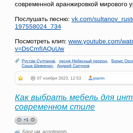
современной аранжировкой мирового у
Послушать песню:
vk.com/sultanov_rus
197558024_734
Посмотреть клип:
www.youtube.com/wat
v=DsCmfIAQuUw
Рустэм Султанов
,
песня Небесный перрон
,
Борис Орл
Саша Шевченко
,
Андрей Сапунов
07 ноября 2023, 12:53
piarim
Как выбрать мебель для инт
современном стиле
+1
Блог им. acontinents