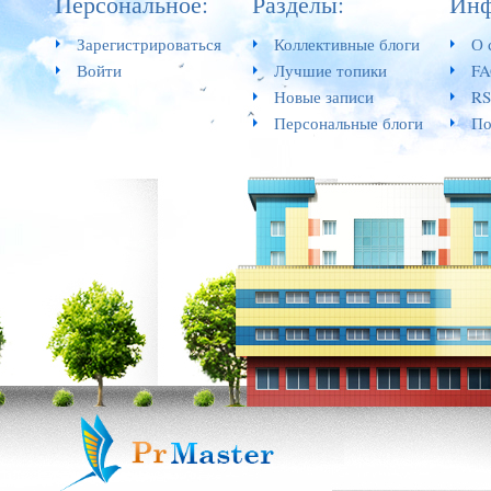
Персональное:
Разделы:
Инф
Зарегистрироваться
Коллективные блоги
О 
Войти
Лучшие топики
F
Новые записи
RS
Персональные блоги
По