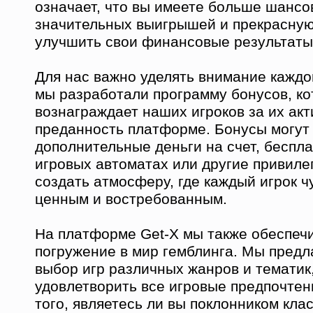
означает, что вы имеете больше шансо
значительных выигрышей и прекрасну
улучшить свои финансовые результаты
Для нас важно уделять внимание каждо
мы разработали программу бонусов, ко
вознаграждает наших игроков за их акт
преданность платформе. Бонусы могут 
дополнительные деньги на счет, беспл
игровых автоматах или другие привиле
создать атмосферу, где каждый игрок ч
ценным и востребованным.
На платформе Get-X мы также обеспеч
погружение в мир гемблинга. Мы пред
выбор игр различных жанров и тематик
удовлетворить все игровые предпочтен
того, являетесь ли вы поклонником кла