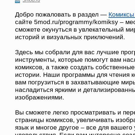
5mod.ru
Добро пожаловать в раздел —
Комиксы
сайте 5mod.ru/programmy/komiksy – мес
сможете окунуться в увлекательный ми
историй и визуальных приключений.
Здесь мы собрали для вас лучшие про
инструменты, которые помогут вам нас
комиксов, а также создать собственны
истории. Наши программы для чтения к
вам погрузиться в захватывающие мир
насладиться яркими и детализированн
изображениями.
Вы сможете легко просматривать и пер
страницы комиксов, увеличивать изобр
язык и многое другое – все для вашего
удовольствия. Если вам интересно соз