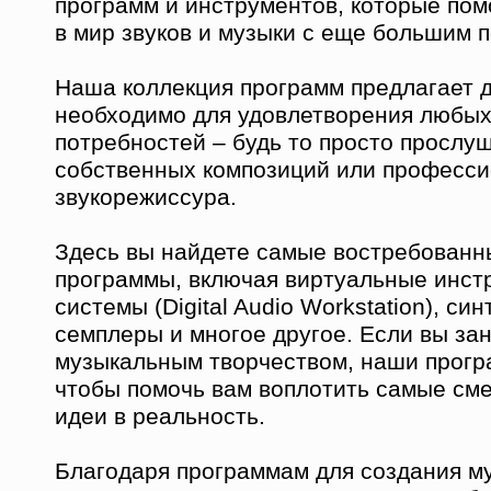
программ и инструментов, которые пом
в мир звуков и музыки с еще большим 
Наша коллекция программ предлагает дл
необходимо для удовлетворения любы
потребностей – будь то просто прослу
собственных композиций или професс
звукорежиссура.
Здесь вы найдете самые востребован
программы, включая виртуальные инст
системы (Digital Audio Workstation), си
семплеры и многое другое. Если вы за
музыкальным творчеством, наши прогр
чтобы помочь вам воплотить самые см
идеи в реальность.
Благодаря программам для создания м