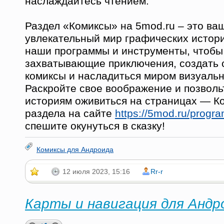
наслаждайтесь чтением.
Раздел «Комиксы» на 5mod.ru – это ва
увлекательный мир графических истор
наши программы и инструменты, чтобы 
захватывающие приключения, создать 
комиксы и насладиться миром визуаль
Раскройте свое воображение и позвол
историям оживиться на страницах — К
раздела на сайте
https://5mod.ru/progr
спешите окунуться в сказку!
Комиксы для Андроида
12 июля 2023, 15:16
Rr-r
Карты и навигация для Андр