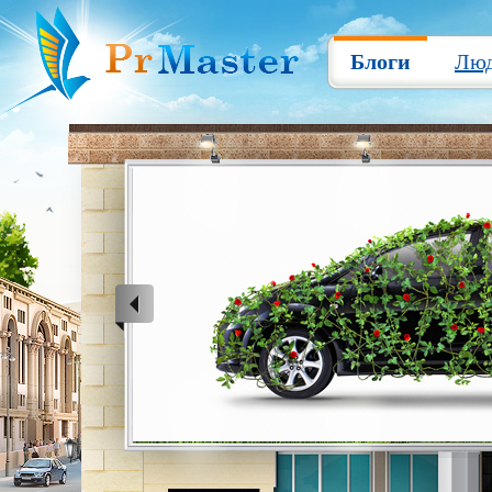
Блоги
Лю