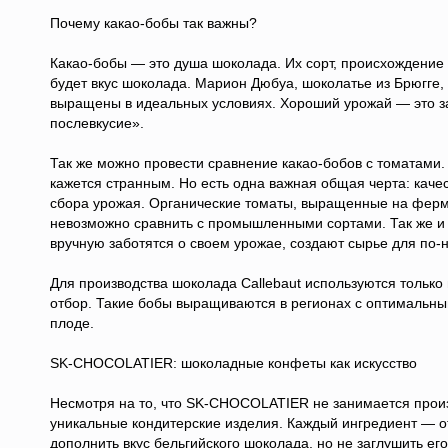
Почему какао-бобы так важны?
Какао-бобы — это душа шоколада. Их сорт, происхождение
будет вкус шоколада. Марион Дюбуа, шоколатье из Брюгге, 
выращены в идеальных условиях. Хороший урожай — это з
послевкусие».
Так же можно провести сравнение какао-бобов с томатами.
кажется странным. Но есть одна важная общая черта: каче
сбора урожая. Органические томаты, выращенные на ферме
невозможно сравнить с промышленными сортами. Так же и
вручную заботятся о своем урожае, создают сырье для п
Для производства шоколада Callebaut используются только
отбор. Такие бобы выращиваются в регионах с оптимальны
плоде.
SK-CHOCOLATIER: шоколадные конфеты как искусство
Несмотря на то, что SK-CHOCOLATIER не занимается произ
уникальные кондитерские изделия. Каждый ингредиент — о
дополнить вкус бельгийского шоколада, но не заглушить его