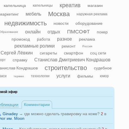
креатив
капельница
магазин
капельницы
Москва
мебель
маркетинг
наружная реклама
недвижимость
новости
оборудование
ПМСОФТ
онлайн
отдых
покер
Образование
разное
промокод
работа
реклама
рекламные ролики
ремонт
Россия
Сергей Лёвкин
сигареты
смартфон
соц сети
Станислав Дмитриевич Кондрашов
справку
орт
строительство
анислав Кондрашов
судебное
услуги
фильмы
акси
технологии
юмор
термин
ямой эфир
убликации
Комментарии
Ginadey
→
где можно сделать гравировку на коже?
2
в
лог им. Moon