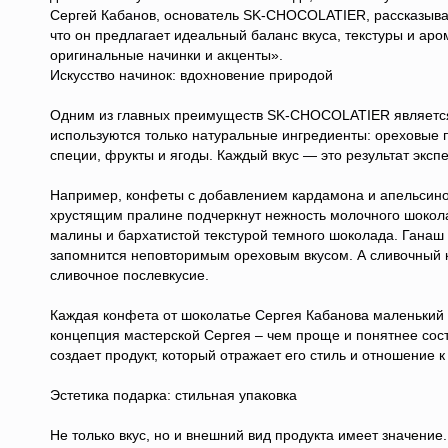
Сергей Кабанов, основатель SK-CHOCOLATIER, рассказыва
что он предлагает идеальный баланс вкуса, текстуры и ар
оригинальные начинки и акценты».
Искусство начинок: вдохновение природой
Одним из главных преимуществ SK-CHOCOLATIER является 
используются только натуральные ингредиенты: ореховые п
специи, фрукты и ягоды. Каждый вкус — это результат эксп
Например, конфеты с добавлением кардамона и апельсино
хрустящим пралине подчеркнут нежность молочного шоко
малины и бархатистой текстурой темного шоколада. Ганаш
запомнится неповторимым ореховым вкусом. А сливочный кл
сливочное послевкусие.
Каждая конфета от шоколатье Сергея Кабанова маленький ш
концепция мастерской Сергея – чем проще и понятнее сост
создает продукт, который отражает его стиль и отношение к
Эстетика подарка: стильная упаковка
Не только вкус, но и внешний вид продукта имеет значен