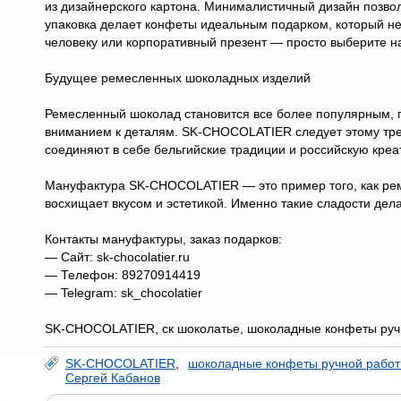
из дизайнерского картона. Минималистичный дизайн позво
упаковка делает конфеты идеальным подарком, который не
человеку или корпоративный презент — просто выберите на
Будущее ремесленных шоколадных изделий
Ремесленный шоколад становится все более популярным, п
вниманием к деталям. SK-CHOCOLATIER следует этому тре
соединяют в себе бельгийские традиции и российскую креа
Мануфактура SK-CHOCOLATIER — это пример того, как ремес
восхищает вкусом и эстетикой. Именно такие сладости дел
Контакты мануфактуры, заказ подарков:
— Сайт: sk-chocolatier.ru
— Телефон: 89270914419
— Telegram: sk_chocolatier
SK-CHOCOLATIER, ск шоколатье, шоколадные конфеты руч
SK-CHOCOLATIER
,
шоколадные конфеты ручной рабо
Сергей Кабанов