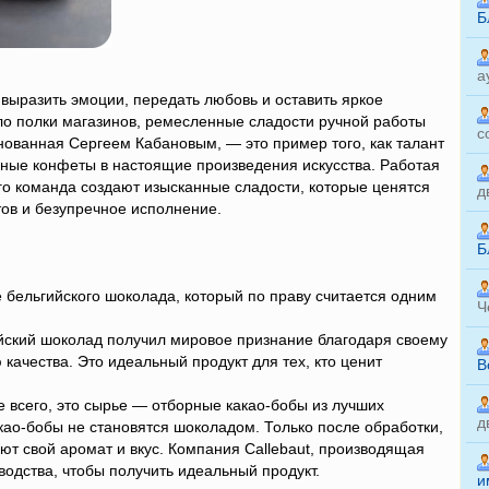
Б
а
 выразить эмоции, передать любовь и оставить яркое
ло полки магазинов, ремесленные сладости ручной работы
с
ованная Сергеем Кабановым, — это пример того, как талант
ные конфеты в настоящие произведения искусства. Работая
го команда создают изысканные сладости, которые ценятся
д
тов и безупречное исполнение.
Б
бельгийского шоколада, который по праву считается одним
Ч
гийский шоколад получил мировое признание благодаря своему
качества. Это идеальный продукт для тех, кто ценит
B
 всего, это сырье — отборные какао-бобы из лучших
д
као-бобы не становятся шоколадом. Только после обработки,
т свой аромат и вкус. Компания Callebaut, производящая
одства, чтобы получить идеальный продукт.
и