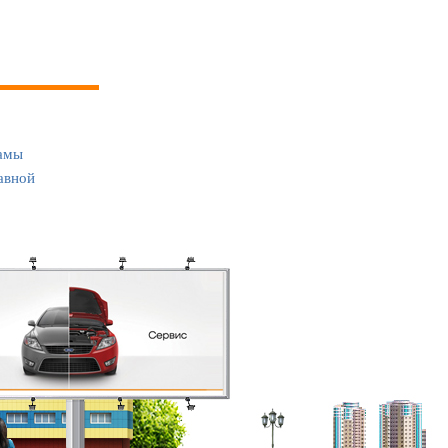
амы
авной