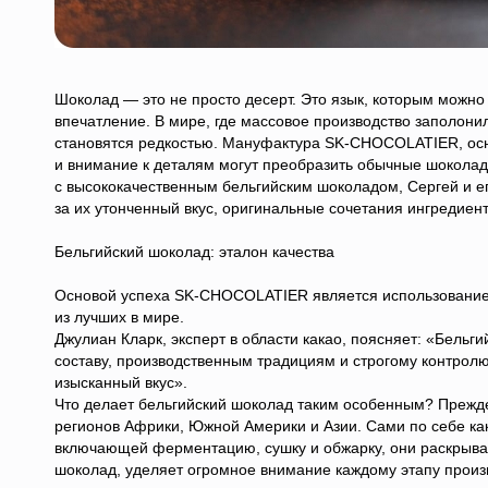
Шоколад — это не просто десерт. Это язык, которым можно
впечатление. В мире, где массовое производство заполони
становятся редкостью. Мануфактура SK-CHOCOLATIER, осн
и внимание к деталям могут преобразить обычные шоколад
с высококачественным бельгийским шоколадом, Сергей и е
за их утонченный вкус, оригинальные сочетания ингредиен
Бельгийский шоколад: эталон качества
Основой успеха SK-CHOCOLATIER является использование 
из лучших в мире.
Джулиан Кларк, эксперт в области какао, поясняет: «Бель
составу, производственным традициям и строгому контролю 
изысканный вкус».
Что делает бельгийский шоколад таким особенным? Прежде
регионов Африки, Южной Америки и Азии. Сами по себе ка
включающей ферментацию, сушку и обжарку, они раскрываю
шоколад, уделяет огромное внимание каждому этапу произв