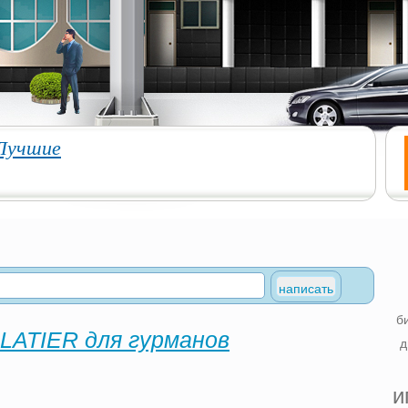
Лучшие
б
ATIER для гурманов
д
и