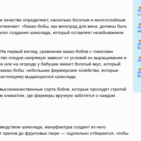
к
 и качество определяют, насколько богатым и многослойным
отмечает: «Какао-бобы, как виноград для вина, должны быть
и
алог создания шоколада, который оставляет незабываемое
Б
 На первый взгляд, сравнение какао-бобов с томатами
ство плодов напрямую зависит от условий их выращивания и
 или на огороде у бабушки имеют богатый вкус, который
 какао-бобы: небольшие фермерские хозяйства, которые
Б
о-настоящему выдающегося шоколада.
 высококачественные сорта бобов, которые проходят строгий
м климатом, где фермеры вручную заботятся о каждом
водством шоколада, мануфактура создает из него
т орехов до фруктовых пюре — тщательно отбирается, чтобы
.