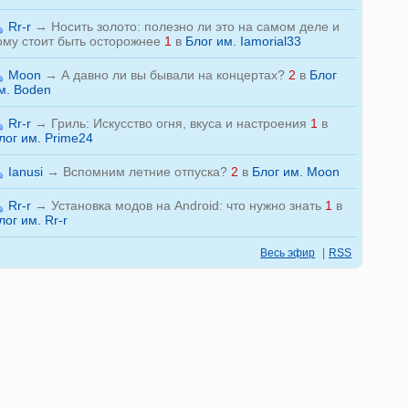
Rr-r
→
Носить золото: полезно ли это на самом деле и
ому стоит быть осторожнее
1
в
Блог им. Iamorial33
Moon
→
А давно ли вы бывали на концертах?
2
в
Блог
м. Boden
Rr-r
→
Гриль: Искусство огня, вкуса и настроения
1
в
лог им. Prime24
Ianusi
→
Вспомним летние отпуска?
2
в
Блог им. Moon
Rr-r
→
Установка модов на Android: что нужно знать
1
в
лог им. Rr-r
Весь эфир
|
RSS