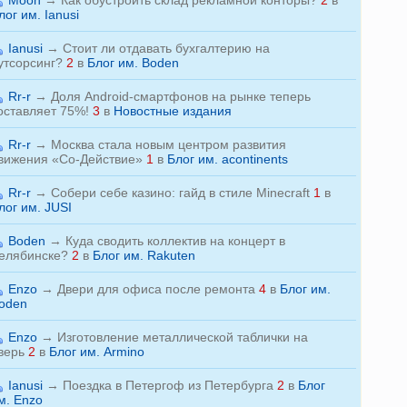
Moon
→
Как обустроить склад рекламной конторы?
2
в
лог им. Ianusi
Ianusi
→
Стоит ли отдавать бухгалтерию на
утсорсинг?
2
в
Блог им. Boden
Rr-r
→
Доля Android-смартфонов на рынке теперь
оставляет 75%!
3
в
Новостные издания
Rr-r
→
Москва стала новым центром развития
вижения «Со-Действие»
1
в
Блог им. acontinents
Rr-r
→
Собери себе казино: гайд в стиле Minecraft
1
в
лог им. JUSI
Boden
→
Куда сводить коллектив на концерт в
елябинске?
2
в
Блог им. Rakuten
Enzo
→
Двери для офиса после ремонта
4
в
Блог им.
oden
Enzo
→
Изготовление металлической таблички на
верь
2
в
Блог им. Armino
Ianusi
→
Поездка в Петергоф из Петербурга
2
в
Блог
м. Enzo