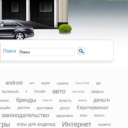
Поиск
android
casino
dd
apple
apk
Coca-Cola
авто
facebook
айфон
Google
ff
АвтоХаб
бренды
деньги
изнес
власть
власти
вывод
Евротерминал
изайн
доставка
досуг
диплом
законодательство
здоровье
игра
играть
гры
Интернет
игры для андроид
казино