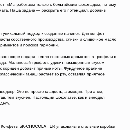
ет: «Мы работаем только с бельгийским шоколадом, потому
омата. Наша задача — раскрыть его потенциал, добавив
уникальный подход к созданию начинок. Для конфет
асты собственного производства, сливки и сливочное масло,
ериментов и поисков гармонии.
вого пюре подарят тепло восточных ароматов, а трюфели с
лада. Малиновый трюфель удивит насыщенным вкусом
 с корицей добавит пряные ноты. Фундучное пралине
ассический ганаш растает во рту, оставляя приятное
едевр. Это не просто сладость, а эмоция. При этом,
ав, тем вкуснее. Настоящий шоколатье, как и винодел,
 делу.
ие. Конфеты SK-CHOCOLATIER упакованы в стильные коробки