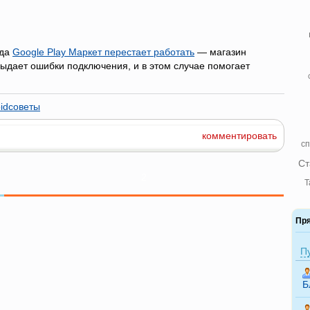
гда
Google Play Маркет перестает работать
— магазин
ыдает ошибки подключения, и в этом случае помогает
oidсоветы
комментировать
сп
Ст
2
Т
Пр
П
Б