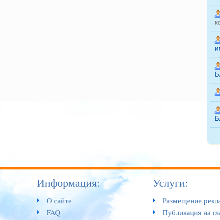
к
и
Б
Б
Информация:
Услуги:
О сайте
Размещение рекл
FAQ
Публикация на гл