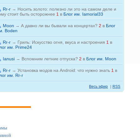
Rr-r
→
Носить золото: полезно ли это на самом деле и
ому стоит быть осторожнее
1
в
Блог им. Iamorial33
Moon
→
А давно ли вы бывали на концертах?
2
в
Блог
м. Boden
Rr-r
→
Гриль: Искусство огня, вкуса и настроения
1
в
лог им. Prime24
Ianusi
→
Вспомним летние отпуска?
2
в
Блог им. Moon
Rr-r
→
Установка модов на Android: что нужно знать
1
в
лог им. Rr-r
Весь эфир
|
RSS
амы
авной