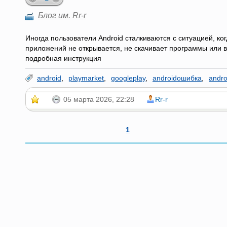
Блог им. Rr-r
Иногда пользователи Android сталкиваются с ситуацией, ко
приложений не открывается, не скачивает программы или в
подробная инструкция
android
,
playmarket
,
googleplay
,
androidошибка
,
andr
05 марта 2026, 22:28
Rr-r
1