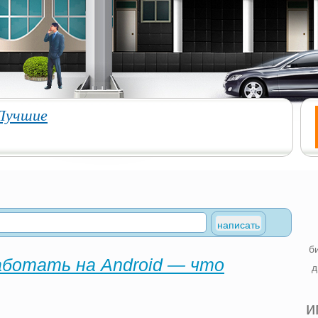
Лучшие
б
аботать на Android — что
д
и