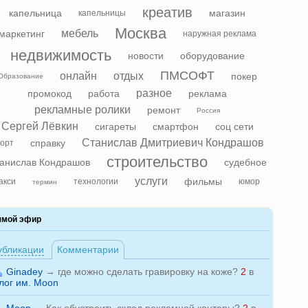
креатив
капельница
магазин
капельницы
Москва
мебель
маркетинг
наружная реклама
недвижимость
новости
оборудование
ПМСОФТ
онлайн
отдых
покер
Образование
разное
промокод
работа
реклама
рекламные ролики
ремонт
Россия
Сергей Лёвкин
сигареты
смартфон
соц сети
Станислав Дмитриевич Кондрашов
справку
орт
строительство
анислав Кондрашов
судебное
услуги
фильмы
акси
технологии
юмор
термин
ямой эфир
убликации
Комментарии
Ginadey
→
где можно сделать гравировку на коже?
2
в
лог им. Moon