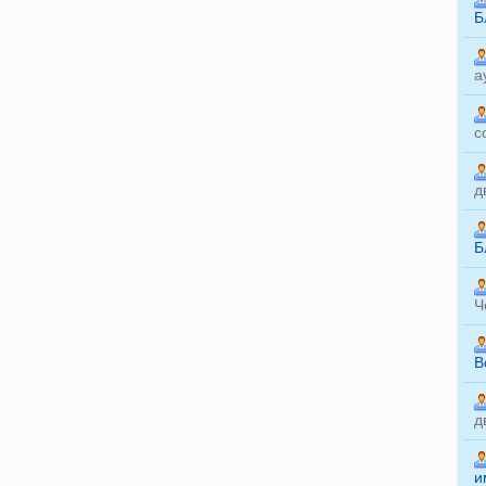
Б
а
с
д
Б
Ч
B
д
и