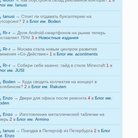
Moon
→
Как обустроить склад рекламной конторы?
2
в
лог им. Ianusi
Ianusi
→
Стоит ли отдавать бухгалтерию на
утсорсинг?
2
в
Блог им. Boden
Rr-r
→
Доля Android-смартфонов на рынке теперь
оставляет 75%!
3
в
Новостные издания
Rr-r
→
Москва стала новым центром развития
вижения «Со-Действие»
1
в
Блог им. acontinents
Rr-r
→
Собери себе казино: гайд в стиле Minecraft
1
в
лог им. JUSI
Boden
→
Куда сводить коллектив на концерт в
елябинске?
2
в
Блог им. Rakuten
Enzo
→
Двери для офиса после ремонта
4
в
Блог им.
oden
Enzo
→
Изготовление металлической таблички на
верь
2
в
Блог им. Armino
Ianusi
→
Поездка в Петергоф из Петербурга
2
в
Блог
м. Enzo