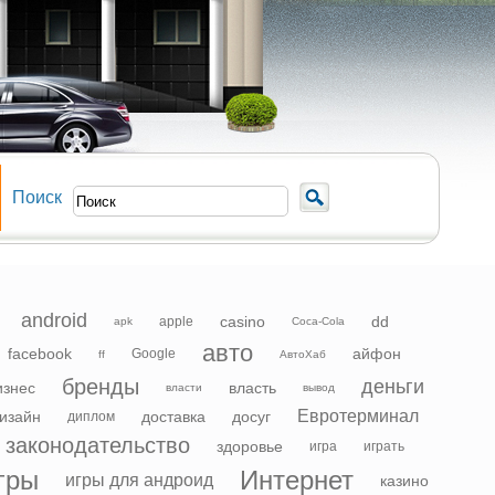
Поиск
android
casino
dd
apple
apk
Coca-Cola
авто
facebook
айфон
Google
ff
АвтоХаб
бренды
деньги
изнес
власть
власти
вывод
Евротерминал
изайн
доставка
досуг
диплом
законодательство
здоровье
игра
играть
гры
Интернет
игры для андроид
казино