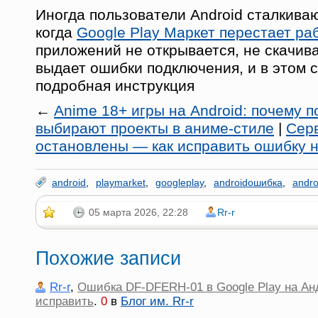
Иногда пользователи Android сталкиваю
когда
Google Play Маркет перестает ра
приложений не открывается, не скачив
выдает ошибки подключения, и в этом 
подробная инструкция
←
Anime 18+ игры на Android: почему 
выбирают проекты в аниме-стиле
|
Серв
остановлены — как исправить ошибку н
android
,
playmarket
,
googleplay
,
androidошибка
,
andr
05 марта 2026, 22:28
Rr-r
Похожие записи
Rr-r
,
Ошибка DF-DFERH-01 в Google Play на Анд
исправить
.
0
в
Блог им. Rr-r