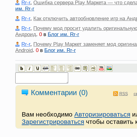
Rr-r
,
Ошибка сервера Play Маркета — что сдела
им. Rr-r
Rr-r
,
Как отключить автообновление игр на Анд
Rr-r
,
Почему мод просит удалить оригинальную
Андроид
.
0
в
Блог им. Rr-r
Rr-r
,
Почему Play Маркет заменяет мод оригина
Android
.
0
в
Блог им. Rr-r
Комментарии (
0
)
RSS
с
Вам необходимо
Авторизироваться
и
Зарегистрироваться
чтобы оставить 