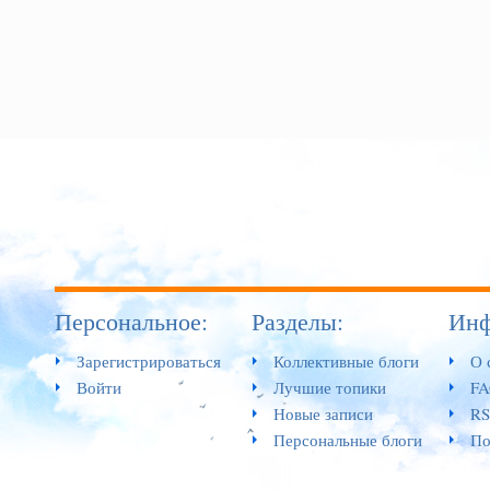
Персональное:
Разделы:
Инф
Зарегистрироваться
Коллективные блоги
О 
Войти
Лучшие топики
F
Новые записи
RS
Персональные блоги
По