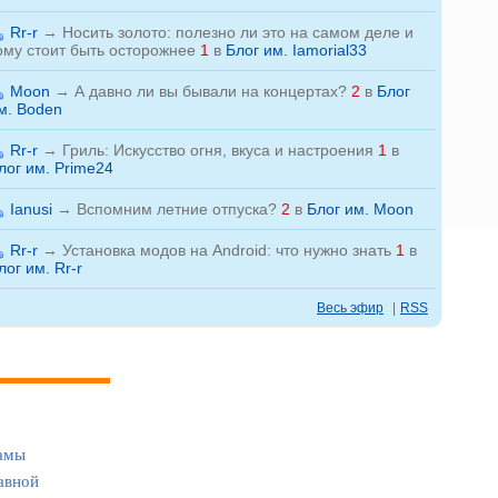
Rr-r
→
Носить золото: полезно ли это на самом деле и
ому стоит быть осторожнее
1
в
Блог им. Iamorial33
Moon
→
А давно ли вы бывали на концертах?
2
в
Блог
м. Boden
Rr-r
→
Гриль: Искусство огня, вкуса и настроения
1
в
лог им. Prime24
Ianusi
→
Вспомним летние отпуска?
2
в
Блог им. Moon
Rr-r
→
Установка модов на Android: что нужно знать
1
в
лог им. Rr-r
Весь эфир
|
RSS
амы
авной