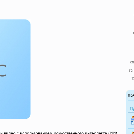
сп
Ст
Т
Пр
П
Б
 и видео с использованием искусственного интеллекта (ИИ)