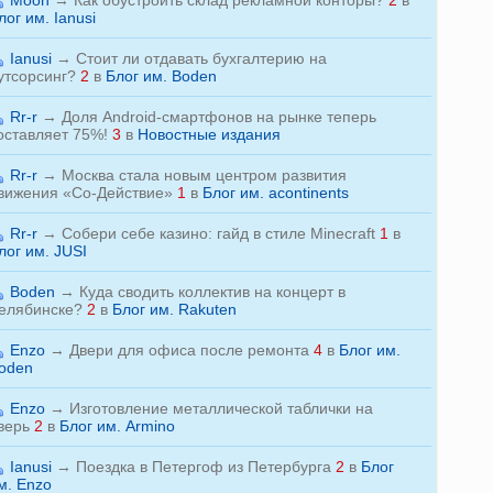
Moon
→
Как обустроить склад рекламной конторы?
2
в
лог им. Ianusi
Ianusi
→
Стоит ли отдавать бухгалтерию на
утсорсинг?
2
в
Блог им. Boden
Rr-r
→
Доля Android-смартфонов на рынке теперь
оставляет 75%!
3
в
Новостные издания
Rr-r
→
Москва стала новым центром развития
вижения «Со-Действие»
1
в
Блог им. acontinents
Rr-r
→
Собери себе казино: гайд в стиле Minecraft
1
в
лог им. JUSI
Boden
→
Куда сводить коллектив на концерт в
елябинске?
2
в
Блог им. Rakuten
Enzo
→
Двери для офиса после ремонта
4
в
Блог им.
oden
Enzo
→
Изготовление металлической таблички на
верь
2
в
Блог им. Armino
Ianusi
→
Поездка в Петергоф из Петербурга
2
в
Блог
м. Enzo