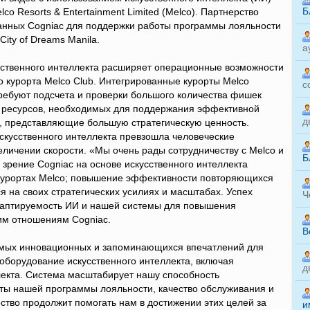
Б
co Resorts & Entertainment Limited (Melco). Партнерство
анных Cogniac для поддержки работы программы лояльности
ity of Dreams Manila.
а
сственного интеллекта расширяет операционные возможности
 курорта Melco Club. Интегрированные курорты Melco
с
ребуют подсчета и проверки большого количества фишек
о ресурсов, необходимых для поддержания эффективной
д
и, представляющие большую стратегическую ценность.
кусственного интеллекта превзошла человеческие
еличении скорости. «Мы очень рады сотрудничеству с Melco и
Б
рение Cogniac на основе искусственного интеллекта
 курортах Melco; повышение эффективности повторяющихся
я на своих стратегических усилиях и масштабах. Успех
Ч
даптируемость ИИ и нашей системы для повышения
ким отношениям Cogniac.
B
амых инновационных и запоминающихся впечатлений для
оборудование искусственного интеллекта, включая
д
лекта. Система масштабирует нашу способность
ты нашей программы лояльности, качество обслуживания и
ество продолжит помогать нам в достижении этих целей за
и