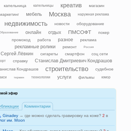
креатив
капельница
магазин
капельницы
Москва
мебель
маркетинг
наружная реклама
недвижимость
новости
оборудование
ПМСОФТ
онлайн
отдых
покер
Образование
разное
промокод
работа
реклама
рекламные ролики
ремонт
Россия
Сергей Лёвкин
сигареты
смартфон
соц сети
Станислав Дмитриевич Кондрашов
справку
орт
строительство
анислав Кондрашов
судебное
услуги
фильмы
акси
технологии
юмор
термин
ямой эфир
убликации
Комментарии
Ginadey
→
где можно сделать гравировку на коже?
2
в
лог им. Moon