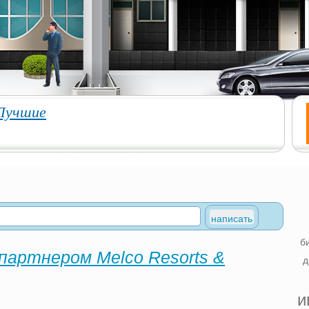
Лучшие
б
 партнером Melco Resorts &
д
и