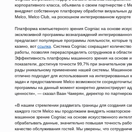
корпоративного класса, объявила о своем партнерстве с Mel
внедряет собственную платформу обработки визуальных д
Melco, Melco Club, на роскошном интегрированном курорте C
Платформа компьютерного зрения Cogniac на основе иску
эксклюзивной программы вознаграждений интегрированного
предлагают популярные программы лояльности, которые т
казино, вот
ссылка
. Система Cogniac сокращает количеств
работы, позволяя перераспределять сотрудников в област
Эффективность платформы машинного зрения на основе ис
показатели, достигнув точности 99,7% при значительном ув
рады уникальному применению нашей системы. Машинное з
отлично подходит для использования на интегрированных
задач и предоставление Melco возможности сосредоточитьс
программы на данный момент конкретно демонстрирует а
ценности», — сказал Ваан Чакерян, директор по партнерс
«В нашем стремлении раздвигать границы для создания с
каждого гостя Melco мы продолжаем внедрять новаторское 
машинное зрение Cogniac на основе искусственного интел
обрабатывать данные, значительно повышая точность рабо
качество обслуживания гостей. Мы уверены, что сотруднич