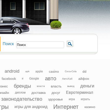
Поиск
android
casino
dd
apple
apk
Coca-Cola
авто
facebook
айфон
Google
ff
АвтоХаб
бренды
деньги
изнес
власть
власти
вывод
Евротерминал
изайн
доставка
досуг
диплом
законодательство
здоровье
игра
играть
гры
Интернет
игры для андроид
казино