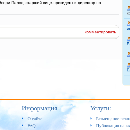
йвери Палос, старший вице-президент и директор по
к
и
комментировать
Б
Б
Информация:
Услуги:
О сайте
Размещение рекл
FAQ
Публикация на гл