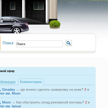
Поиск
ямой эфир
убликации
Комментарии
Ginadey
→
где можно сделать гравировку на коже?
2
в
лог им. Moon
Moon
→
Как обустроить склад рекламной конторы?
2
в
лог им. Ianusi