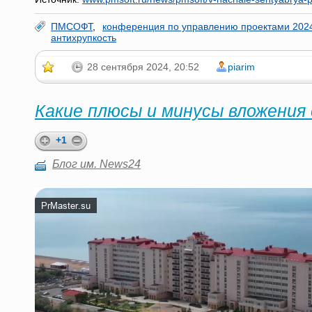
ПМСОФТ
,
конференция по управлению проектами 202
антихрупкость
28 сентября 2024, 20:52
piarim
Какие плюсы и минусы вложения
+1
Блог им. News24