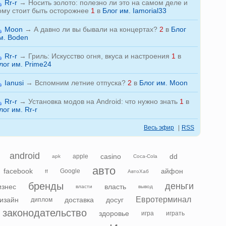
Rr-r
→
Носить золото: полезно ли это на самом деле и
ому стоит быть осторожнее
1
в
Блог им. Iamorial33
Moon
→
А давно ли вы бывали на концертах?
2
в
Блог
м. Boden
Rr-r
→
Гриль: Искусство огня, вкуса и настроения
1
в
лог им. Prime24
Ianusi
→
Вспомним летние отпуска?
2
в
Блог им. Moon
Rr-r
→
Установка модов на Android: что нужно знать
1
в
лог им. Rr-r
Весь эфир
|
RSS
android
casino
dd
apple
apk
Coca-Cola
авто
facebook
айфон
Google
ff
АвтоХаб
бренды
деньги
изнес
власть
власти
вывод
Евротерминал
изайн
доставка
досуг
диплом
законодательство
здоровье
игра
играть