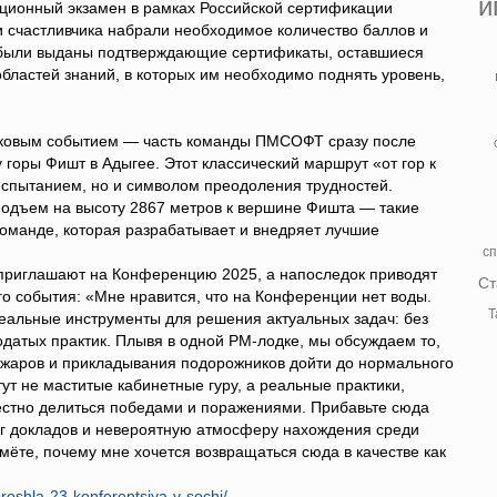
и
ационный экзамен в рамках Российской сертификации
три счастливчика набрали необходимое количество баллов и
 были выданы подтверждающие сертификаты, оставшиеся
областей знаний, в которых им необходимо поднять уровень,
аковым событием — часть команды ПМСОФТ сразу после
 горы Фишт в Адыгее. Этот классический маршрут «от гор к
испытанием, но и символом преодоления трудностей.
 подъем на высоту 2867 метров к вершине Фишта — такие
команде, которая разрабатывает и внедряет лучшие
сп
 приглашают на Конференцию 2025, а напоследок приводят
Ст
о события: «Мне нравится, что на Конференции нет воды.
Т
еальные инструменты для решения актуальных задач: без
датых практик. Плывя в одной РМ-лодке, мы обсуждаем то,
пожаров и прикладывания подорожников дойти до нормального
ут не маститые кабинетные гуру, а реальные практики,
честно делиться победами и поражениями. Прибавьте сюда
нг докладов и невероятную атмосферу нахождения среди
ймёте, почему мне хочется возвращаться сюда в качестве как
oshla-23-konferentsiya-v-sochi/