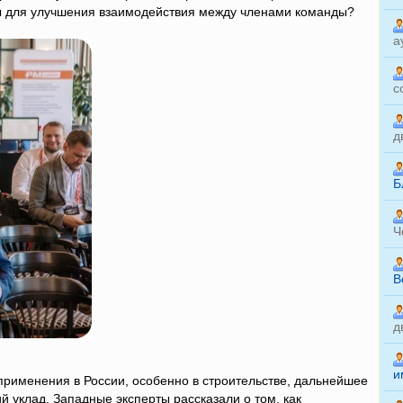
ны для улучшения взаимодействия между членами команды?
а
с
д
Б
Ч
B
д
и
применения в России, особенно в строительстве, дальнейшее
й уклад. Западные эксперты рассказали о том, как