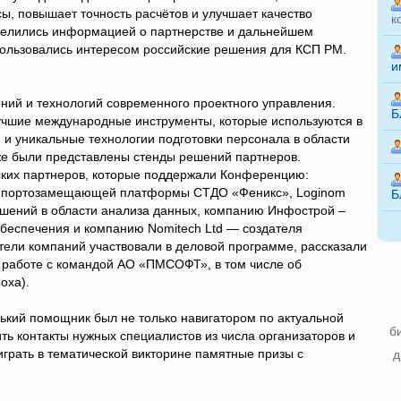
ы, повышает точность расчётов и улучшает качество
к
оделились информацией о партнерстве и дальнейшем
Пользовались интересом российские решения для КСП PM.
и
ий и технологий современного проектного управления.
Б
учшие международные инструменты, которые используются в
и уникальные технологии подготовки персонала в области
кже были представлены стенды решений партнеров.
ских партнеров, которые поддержали Конференцию:
импортозамещающей платформы СТДО «Феникс», Loginom
Б
ешений в области анализа данных, компанию Инфострой –
обеспечения и компанию Nomitech Ltd — создателя
тели компаний участвовали в деловой программе, рассказали
й работе с командой АО «ПМСОФТ», в том числе об
оха).
ький помощник был не только навигатором по актуальной
б
ь контакты нужных специалистов из числа организаторов и
играть в тематической викторине памятные призы с
д