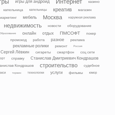
гры
Интернет
игры для андроид
казино
креатив
капельница
магазин
капельницы
Москва
мебель
маркетинг
наружная реклама
недвижимость
новости
оборудование
ПМСОФТ
онлайн
отдых
покер
Образование
разное
промокод
работа
реклама
рекламные ролики
ремонт
Россия
Сергей Лёвкин
сигареты
смартфон
соц сети
Станислав Дмитриевич Кондрашов
справку
орт
строительство
анислав Кондрашов
судебное
услуги
фильмы
акси
технологии
юмор
термин