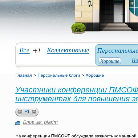
Все
+1
Коллективные
Персональны
Но
Хорошие
Главная
>
Персональные блоги
>
Хорошие
Участники конференции ПМСОФТ
инструментах для повышения 
+1
Блог им. piarim
На конференции ПМСОФТ обсуждали важность командной ра