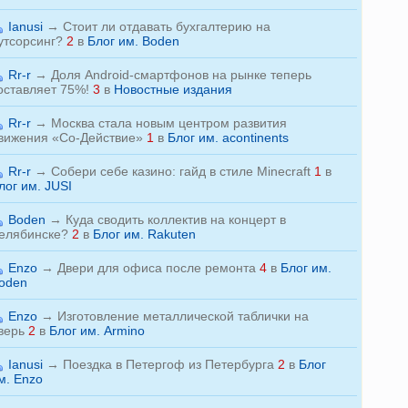
Ianusi
→
Стоит ли отдавать бухгалтерию на
утсорсинг?
2
в
Блог им. Boden
Rr-r
→
Доля Android-смартфонов на рынке теперь
оставляет 75%!
3
в
Новостные издания
Rr-r
→
Москва стала новым центром развития
вижения «Со-Действие»
1
в
Блог им. acontinents
Rr-r
→
Собери себе казино: гайд в стиле Minecraft
1
в
лог им. JUSI
Boden
→
Куда сводить коллектив на концерт в
елябинске?
2
в
Блог им. Rakuten
Enzo
→
Двери для офиса после ремонта
4
в
Блог им.
oden
Enzo
→
Изготовление металлической таблички на
верь
2
в
Блог им. Armino
Ianusi
→
Поездка в Петергоф из Петербурга
2
в
Блог
м. Enzo