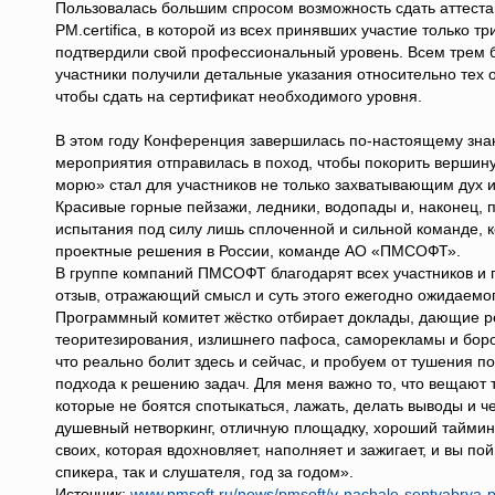
Пользовалась большим спросом возможность сдать аттест
PM.certifica, в которой из всех принявших участие только 
подтвердили свой профессиональный уровень. Всем трем
участники получили детальные указания относительно тех 
чтобы сдать на сертификат необходимого уровня.
В этом году Конференция завершилась по-настоящему зн
мероприятия отправилась в поход, чтобы покорить вершину
морю» стал для участников не только захватывающим дух 
Красивые горные пейзажи, ледники, водопады и, наконец,
испытания под силу лишь сплоченной и сильной команде, 
проектные решения в России, команде АО «ПМСОФТ».
В группе компаний ПМСОФТ благодарят всех участников и
отзыв, отражающий смысл и суть этого ежегодно ожидаемог
Программный комитет жёстко отбирает доклады, дающие р
теоритезирования, излишнего пафоса, саморекламы и боро
что реально болит здесь и сейчас, и пробуем от тушения 
подхода к решению задач. Для меня важно то, что вещают т
которые не боятся спотыкаться, лажать, делать выводы и 
душевный нетворкинг, отличную площадку, хороший тайми
своих, которая вдохновляет, наполняет и зажигает, и вы по
спикера, так и слушателя, год за годом».
Источник:
www.pmsoft.ru/news/pmsoft/v-nachale-sentyabrya-pr