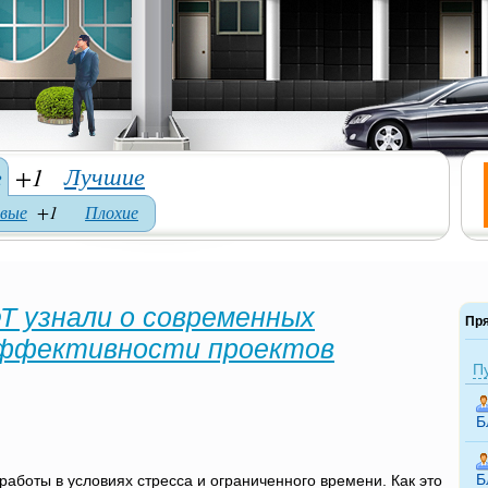
Лучшие
е
+1
вые
+1
Плохие
 узнали о современных
Пр
эффективности проектов
П
Б
Б
боты в условиях стресса и ограниченного времени. Как это