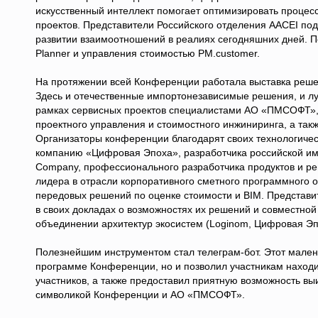
искусственный интеллект помогает оптимизировать процесс
проектов. Представители Российского отделения AACEI п
развитии взаимоотношений в реалиях сегодняшних дней. 
Planner и управления стоимостью PM.customer.
На протяжении всей Конференции работала выставка решен
Здесь и отечественные импортонезависимые решения, и л
рамках сервисных проектов специалистами АО «ПМСОФТ», 
проектного управления и стоимостного инжиниринга, а та
Организаторы конференции благодарят своих технологиче
компанию «Цифровая Эпоха», разработчика российской 
Company, профессионального разработчика продуктов и р
лидера в отрасли корпоративного сметного программного 
передовых решений по оценке стоимости и BIM. Представи
в своих докладах о возможностях их решений и совместно
объединении архитектур экосистем (Loginom, Цифровая Эп
Полезнейшим инструментом стал телеграм-бот. Этот мален
программе Конференции, но и позволил участникам находит
участников, а также предоставил приятную возможность вы
символикой Конференции и АО «ПМСОФТ».