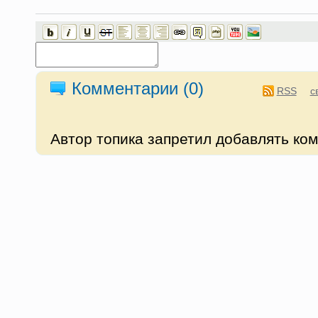
Комментарии (
0
)
RSS
с
Автор топика запретил добавлять ко