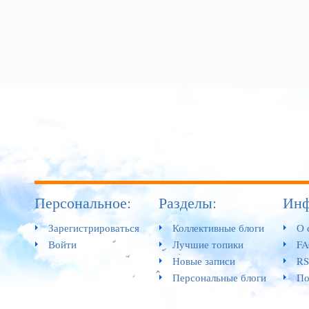
Персональное:
Разделы:
Инф
Зарегистрироваться
Коллективные блоги
О 
Войти
Лучшие топики
F
Новые записи
RS
Персональные блоги
По