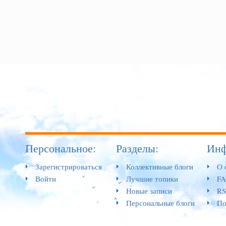
Персональное:
Разделы:
Инф
Зарегистрироваться
Коллективные блоги
О 
Войти
Лучшие топики
F
Новые записи
RS
Персональные блоги
По