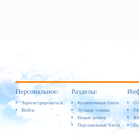
Персональное:
Разделы:
Инф
Зарегистрироваться
Коллективные блоги
О 
Войти
Лучшие топики
F
Новые записи
RS
Персональные блоги
По