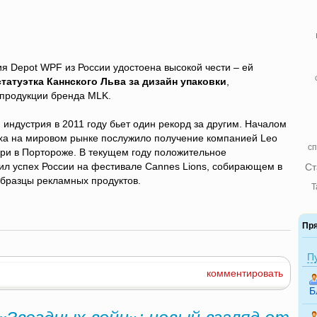
я Depot WPF из России удостоена высокой чести – ей
татуэтка Каннского Льва за дизайн упаковки
,
продукции бренда MLK.
индустрия в 2011 году бьет один рекорд за другим. Началом
ха на мировом рынке послужило получение компанией Leo
сп
при в Портороже. В текущем году положительное
л успех России на фестивале Cannes Lions, собирающем в
Ст
образцы рекламных продуктов.
Т
Пр
П
комментировать
Б