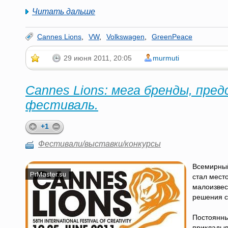
Читать дальше
Cannes Lions
,
VW
,
Volkswagen
,
GreenPeace
29 июня 2011, 20:05
murmuti
Cannes Lions: мега бренды, пре
фестиваль.
+1
Фестивали/выставки/конкурсы
Всемирный
стал мест
малоизвес
решения с
Постоянны
прикладыв