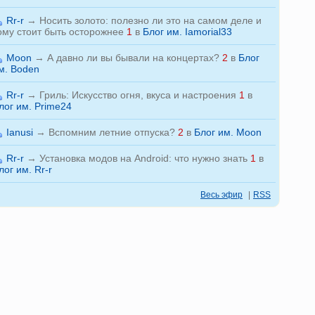
Rr-r
→
Носить золото: полезно ли это на самом деле и
ому стоит быть осторожнее
1
в
Блог им. Iamorial33
Moon
→
А давно ли вы бывали на концертах?
2
в
Блог
м. Boden
Rr-r
→
Гриль: Искусство огня, вкуса и настроения
1
в
лог им. Prime24
Ianusi
→
Вспомним летние отпуска?
2
в
Блог им. Moon
Rr-r
→
Установка модов на Android: что нужно знать
1
в
лог им. Rr-r
Весь эфир
|
RSS