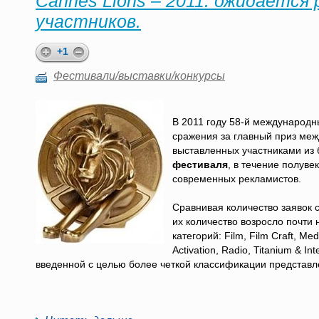
Cannes Lions – 2011: ожидается
участников.
+1
Фестивали/выставки/конкурсы
В 2011 году 58-й международн
сражения за главный приз меж
выставленных участниками из 
фестиваля
, в течение полув
современных рекламистов.
Сравнивая количество заявок с
их количество возросло почти 
категорий: Film, Film Craft, Med
Activation, Radio, Titanium & In
введенной с целью более четкой классификации представле