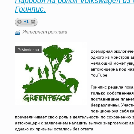
Пародия на ролик Volkswagen из 
Гринпис.
+1
Интернет реклама
Всемирная экологиче
одного из монстров а
желающий может увид
автоконцерна под наз
YouTube.
Гринпис решила показ
только собственная
поставившие планет
безразличны
. Участ
позиционируя себя к
преувеличивает свою роль в деятельности по сохранению 
автоконцерн с заявлением наладить выпуск энергоемких а
однако их призывы остались без ответа.