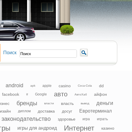
Поиск
android
casino
dd
apple
apk
Coca-Cola
авто
facebook
айфон
Google
ff
АвтоХаб
бренды
деньги
изнес
власть
власти
вывод
Евротерминал
изайн
доставка
досуг
диплом
законодательство
здоровье
игра
играть
гры
Интернет
игры для андроид
казино