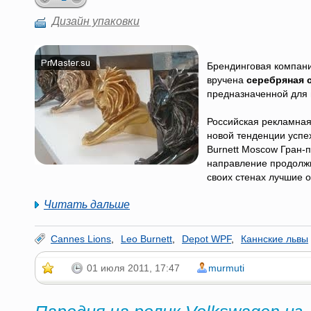
Дизайн упаковки
Брендинговая компани
вручена
серебряная с
предназначенной для 
Российская рекламная 
новой тенденции успе
Burnett Moscow Гран-
направление продолжи
своих стенах лучшие 
Читать дальше
Cannes Lions
,
Leo Burnett
,
Depot WPF
,
Каннские львы
01 июля 2011, 17:47
murmuti