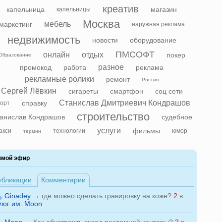
креатив
капельница
магазин
капельницы
Москва
мебель
маркетинг
наружная реклама
недвижимость
новости
оборудование
ПМСОФТ
онлайн
отдых
покер
Образование
разное
промокод
работа
реклама
рекламные ролики
ремонт
Россия
Сергей Лёвкин
сигареты
смартфон
соц сети
Станислав Дмитриевич Кондрашов
справку
орт
строительство
анислав Кондрашов
судебное
услуги
фильмы
акси
технологии
юмор
термин
ямой эфир
убликации
Комментарии
Ginadey
→
где можно сделать гравировку на коже?
2
в
лог им. Moon