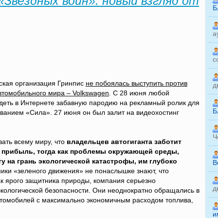
«Звездных войн»: новый взгляд от
Б
а
с
ская организация Гринпис
не побоялась выступить против
д
втомобильного мира – Volkswagen
. С 28 июня любой
еть в Интернете забавную пародию на рекламный ролик для
Б
ванием «Сила». 27 июня он был залит на видеохостинг
Ч
ать всему миру, что
владельцев автогиганта заботит
 прибыль, тогда как проблемы окружающей среды,
у на грань экологической катастрофы, им глубоко
B
ники «зеленого движения» не понаслышке знают, что
ак ярого защитника природы, компания серьезно
д
экологической безопасности. Они неоднократно обращались в
втомобилей с максимально экономичным расходом топлива,
и