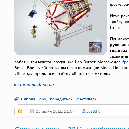
фестивал
Итак, рек
тройку по
Lions.
Примечат
русские 
главных
захватить
работы, три макета, созданные Leo Burnett Moscow для
бре
Bettle. Бронзу «Золотых львов» в номинации Media Lions п
«Восход», представив работу «Книги-освежители».
Читать дальше
Cannes Lions
,
победитель
,
фестиваль
23 июня 2011, 21:57
JustMK