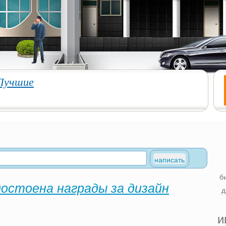
Лучшие
б
достоена награды за дизайн
д
и