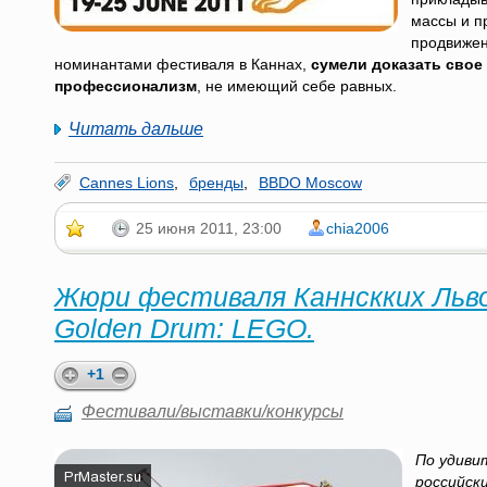
массы и п
продвижени
номинантами фестиваля в Каннах,
сумели доказать свое
профессионализм
, не имеющий себе равных.
Читать дальше
Cannes Lions
,
бренды
,
BBDO Moscow
25 июня 2011, 23:00
chia2006
Жюри фестиваля Каннскких Льв
Golden Drum: LEGO.
+1
Фестивали/выставки/конкурсы
По удиви
российск