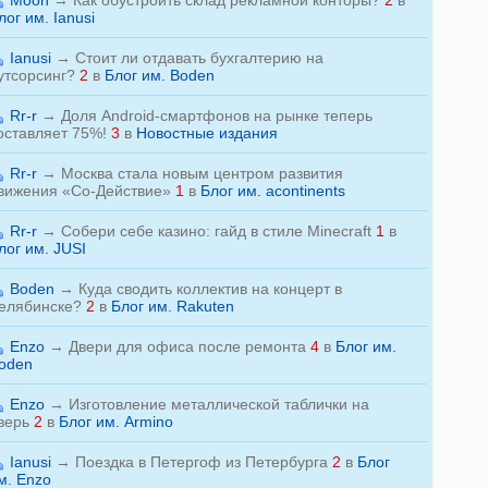
Moon
→
Как обустроить склад рекламной конторы?
2
в
лог им. Ianusi
Ianusi
→
Стоит ли отдавать бухгалтерию на
утсорсинг?
2
в
Блог им. Boden
Rr-r
→
Доля Android-смартфонов на рынке теперь
оставляет 75%!
3
в
Новостные издания
Rr-r
→
Москва стала новым центром развития
вижения «Со-Действие»
1
в
Блог им. acontinents
Rr-r
→
Собери себе казино: гайд в стиле Minecraft
1
в
лог им. JUSI
Boden
→
Куда сводить коллектив на концерт в
елябинске?
2
в
Блог им. Rakuten
Enzo
→
Двери для офиса после ремонта
4
в
Блог им.
oden
Enzo
→
Изготовление металлической таблички на
верь
2
в
Блог им. Armino
Ianusi
→
Поездка в Петергоф из Петербурга
2
в
Блог
м. Enzo