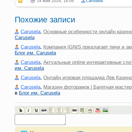
14 мая 2024, 15:05
Carusela
Похожие записи
Carusela
,
Основные особенности онлайн казин
Carusela
Carusela
,
Компания IGNIS предлагает печи и ак
Блог им. Carusela
Carusela
,
Актуальные online интерактивные сло
им. Carusela
Carusela
,
Онлайн игровая площадка Лев Казин
Carusela
,
Магазин фоторамок | Багетная мастер
в
Блог им. Carusela