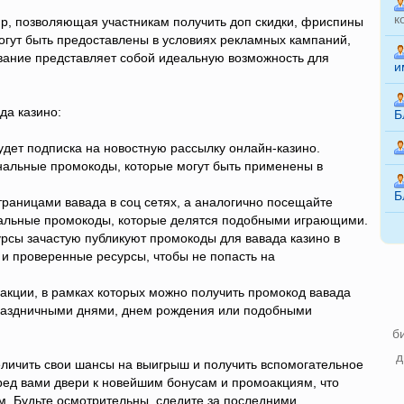
к
р, позволяющая участникам получить доп скидки, фриспины
огут быть предоставлены в условиях рекламных кампаний,
ование представляет собой идеальную возможность для
и
да казино:
Б
дет подписка на новостную рассылку онлайн-казино.
нальные промокоды, которые могут быть применены в
Б
раницами вавада в соц сетях, а аналогично посещайте
уальные промокоды, которые делятся подобными играющими.
урсы зачастую публикуют промокоды для вавада казино в
 и проверенные ресурсы, чтобы не попасть на
акции, в рамках которых можно получить промокод вавада
 праздничными днями, днем рождения или подобными
б
д
личить свои шансы на выигрыш и получить вспомогательное
ред вами двери к новейшим бонусам и промоакциям, что
. Будьте осмотрительны, следите за последними