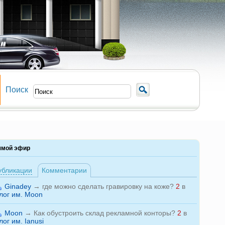
Поиск
ямой эфир
убликации
Комментарии
Ginadey
→
где можно сделать гравировку на коже?
2
в
лог им. Moon
Moon
→
Как обустроить склад рекламной конторы?
2
в
лог им. Ianusi