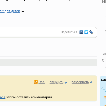
и
rt для детей
→
Поделиться
сп
Ст
Т
Бл
RSS
свернуть
развернуть
Т
ться
чтобы оставить комментарий