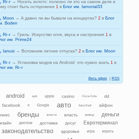
Rr-r
→
Носить золото: полезно ли это на самом деле и
ому стоит быть осторожнее
1
в
Блог им. Iamorial33
Moon
→
А давно ли вы бывали на концертах?
2
в
Блог
м. Boden
Rr-r
→
Гриль: Искусство огня, вкуса и настроения
1
в
лог им. Prime24
Ianusi
→
Вспомним летние отпуска?
2
в
Блог им. Moon
Rr-r
→
Установка модов на Android: что нужно знать
1
в
лог им. Rr-r
Весь эфир
|
RSS
android
casino
dd
apple
apk
Coca-Cola
авто
facebook
айфон
Google
ff
АвтоХаб
бренды
деньги
изнес
власть
власти
вывод
Евротерминал
изайн
доставка
досуг
диплом
законодательство
здоровье
игра
играть