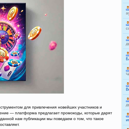
а
с
д
Б
Ч
B
д
нструментом для привлечения новейших участников и
чение — платформа предлагает промокоды, которые дарят
анной нам публикации мы поведаем о том, что такое
и
оставляет.