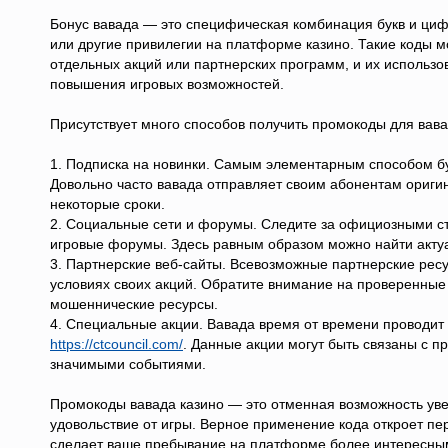
Бонус вавада — это специфическая комбинация букв и циф
или другие привилегии на платформе казино. Такие коды м
отдельных акций или партнерских программ, и их использ
повышения игровых возможностей.
Присутствует много способов получить промокоды для вава
1. Подписка на новинки. Самым элементарным способом бу
Довольно часто вавада отправляет своим абонентам ориги
некоторые сроки.
2. Социальные сети и форумы. Следите за официозными ст
игровые форумы. Здесь равным образом можно найти акт
3. Партнерские веб-сайты. Всевозможные партнерские рес
условиях своих акций. Обратите внимание на проверенные
мошеннические ресурсы.
4. Специальные акции. Вавада время от времени проводит 
https://ctcouncil.com/
. Данные акции могут быть связаны с
значимыми событиями.
Промокоды вавада казино — это отменная возможность уве
удовольствие от игры. Верное применение кода откроет пе
сделает ваше пребывание на платформе более интересным