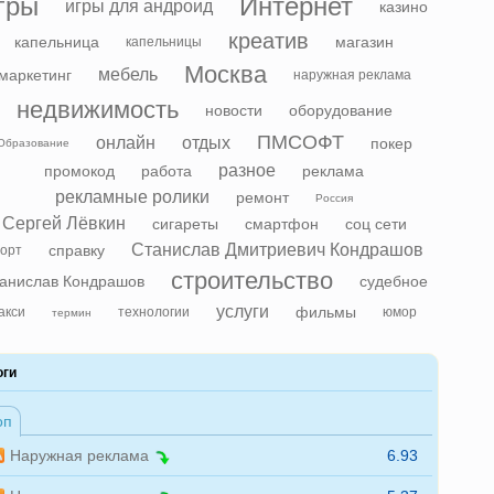
гры
Интернет
игры для андроид
казино
креатив
капельница
магазин
капельницы
Москва
мебель
маркетинг
наружная реклама
недвижимость
новости
оборудование
ПМСОФТ
онлайн
отдых
покер
Образование
разное
промокод
работа
реклама
рекламные ролики
ремонт
Россия
Сергей Лёвкин
сигареты
смартфон
соц сети
Станислав Дмитриевич Кондрашов
справку
орт
строительство
анислав Кондрашов
судебное
услуги
фильмы
акси
технологии
юмор
термин
оги
оп
Наружная реклама
6.93