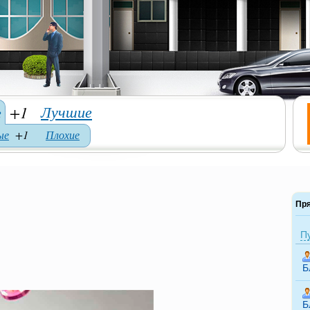
Лучшие
е
+1
ые
+1
Плохие
Пр
П
Б
Б