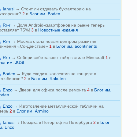
Ianusi
→
Стоит ли отдавать бухгалтерию на
утсорсинг?
2
в
Блог им. Boden
Rr-r
→
Доля Android-смартфонов на рынке теперь
оставляет 75%!
3
в
Новостные издания
Rr-r
→
Москва стала новым центром развития
вижения «Со-Действие»
1
в
Блог им. acontinents
Rr-r
→
Собери себе казино: гайд в стиле Minecraft
1
в
лог им. JUSI
Boden
→
Куда сводить коллектив на концерт в
елябинске?
2
в
Блог им. Rakuten
Enzo
→
Двери для офиса после ремонта
4
в
Блог им.
oden
Enzo
→
Изготовление металлической таблички на
верь
2
в
Блог им. Armino
Ianusi
→
Поездка в Петергоф из Петербурга
2
в
Блог
м. Enzo