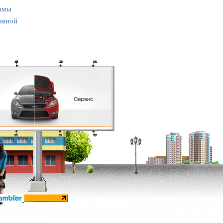
амы
авной