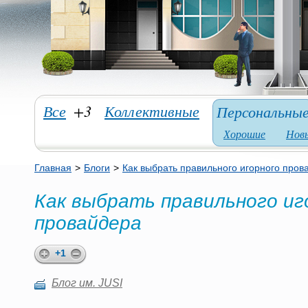
Все
+3
Коллективные
Персональны
Хорошие
Нов
Главная
>
Блоги
>
Как выбрать правильного игорного пров
Как выбрать правильного иг
провайдера
+1
Блог им. JUSI