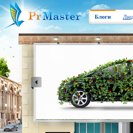
Блоги
Лю