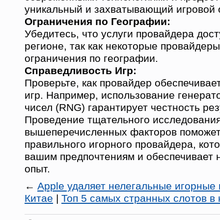
уникальный и захватывающий игровой 
Ограничения по Географии:
Убедитесь, что услуги провайдера дос
регионе, так как некоторые провайдеры
ограничения по географии.
Справедливость Игр:
Проверьте, как провайдер обеспечивае
игр. Например, использование генерат
чисел (RNG) гарантирует честность рез
Проведение тщательного исследования
вышеперечисленных факторов поможет
правильного игорного провайдера, кот
вашим предпочтениям и обеспечивает 
опыт.
←
Apple удаляет нелегальные игорные
Китае
|
Топ 5 самых странных слотов в 