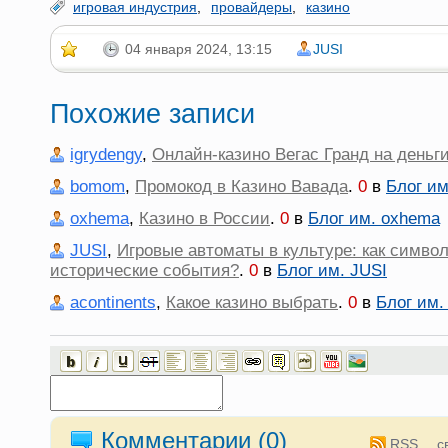
игровая индустрия
,
провайдеры
,
казино
04 января 2024, 13:15
JUSI
Похожие записи
igrydengy
,
Онлайн-казино Вегас Гранд на деньг
bomom
,
Промокод в Казино Вавада
.
0
в
Блог и
oxhema
,
Казино в России
.
0
в
Блог им. oxhema
JUSI
,
Игровые автоматы в культуре: как симво
исторические события?
.
0
в
Блог им. JUSI
acontinents
,
Какое казино выбрать
.
0
в
Блог им. 
Комментарии (
0
)
RSS
с