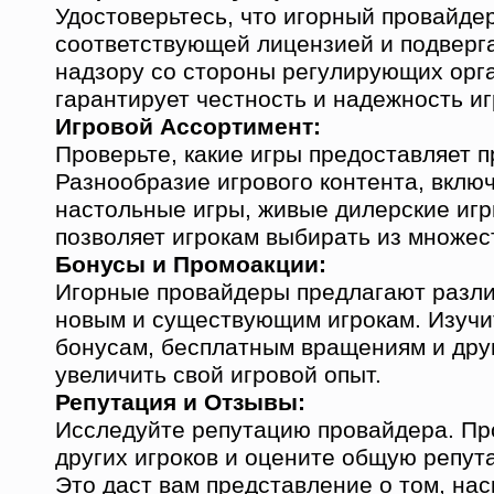
Удостоверьтесь, что игорный провайде
соответствующей лицензией и подверг
надзору со стороны регулирующих орга
гарантирует честность и надежность иг
Игровой Ассортимент:
Проверьте, какие игры предоставляет 
Разнообразие игрового контента, вклю
настольные игры, живые дилерские игр
позволяет игрокам выбирать из множес
Бонусы и Промоакции:
Игорные провайдеры предлагают разл
новым и существующим игрокам. Изучи
бонусам, бесплатным вращениям и дру
увеличить свой игровой опыт.
Репутация и Отзывы:
Исследуйте репутацию провайдера. Пр
других игроков и оцените общую репут
Это даст вам представление о том, на