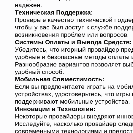
надежен.
Техническая Поддержка:
Проверьте качество технической подде
чтобы у вас был доступ к службе подде
возникновения проблем или вопросов.
Системы Оплаты и Вывода Средств:
Убедитесь, что игорный провайдер пре
удобные и безопасные методы оплаты и
Разнообразие вариантов позволяет вы
удобный способ.
Мобильная Совместимость:
Если вы предпочитаете играть на моби
устройствах, удостоверьтесь, что игры
поддерживают мобильные устройства.
Инновации и Технологии:
Некоторые провайдеры внедряют иннов
Исследуйте, насколько провайдер след
современными технологиями и предост