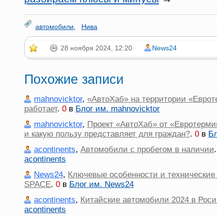
автомобили
,
Нива
28 ноября 2024, 12:20
News24
Похожие записи
mahnovicktor
,
«АвтоХаб» на территории «Евроте
работает
.
0
в
Блог им. mahnovicktor
mahnovicktor
,
Проект «АвтоХаб» от «Евротермин
и какую пользу представляет для граждан?
.
0
в
Бл
acontinents
,
Автомобили с пробегом в наличии
acontinents
News24
,
Ключевые особенности и технические
SPACE
.
0
в
Блог им. News24
acontinents
,
Китайские автомобили 2024 в Рос
acontinents