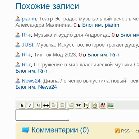
Похожие записи
piarim
,
Театр Эстрады: музыкальный вечер в че
Александра Малинина
.
0
в
Блог им. piarim
Rr-r
,
Музыка и аудио для Андроида
.
0
в
Блог им
JUSI
,
Музыка: Искусство, которое трогает душу
Rr-r
,
Тик Ток Мод 2023
.
0
в
Блог им. Rr-r
Rr-r
,
Погружение в мир классической музыки С
Блог им. Rr-r
News24
,
Диана Легченко выпустила новый тре
Блог им. News24
Комментарии (
0
)
RSS
с