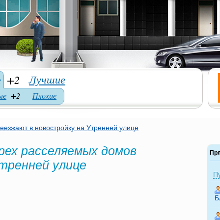
Лучшие
е
+2
ые
+2
Плохие
еезжают в новостройку на Утренней улице
рех расселяемых домов
Пр
тренней улице
П
Б