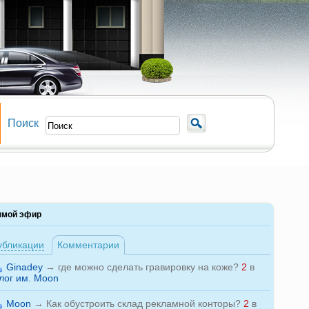
Поиск
ямой эфир
убликации
Комментарии
Ginadey
→
где можно сделать гравировку на коже?
2
в
лог им. Moon
Moon
→
Как обустроить склад рекламной конторы?
2
в