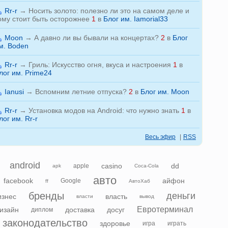
Rr-r
→
Носить золото: полезно ли это на самом деле и
ому стоит быть осторожнее
1
в
Блог им. Iamorial33
Moon
→
А давно ли вы бывали на концертах?
2
в
Блог
м. Boden
Rr-r
→
Гриль: Искусство огня, вкуса и настроения
1
в
лог им. Prime24
Ianusi
→
Вспомним летние отпуска?
2
в
Блог им. Moon
Rr-r
→
Установка модов на Android: что нужно знать
1
в
лог им. Rr-r
Весь эфир
|
RSS
android
casino
dd
apple
apk
Coca-Cola
авто
facebook
айфон
Google
ff
АвтоХаб
бренды
деньги
изнес
власть
власти
вывод
Евротерминал
изайн
доставка
досуг
диплом
законодательство
здоровье
игра
играть