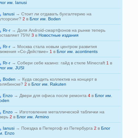
лог им. Ianusi
Ianusi
→
Стоит ли отдавать бухгалтерию на
утсорсинг?
2
в
Блог им. Boden
Rr-r
→
Доля Android-смартфонов на рынке теперь
оставляет 75%!
3
в
Новостные издания
Rr-r
→
Москва стала новым центром развития
вижения «Со-Действие»
1
в
Блог им. acontinents
Rr-r
→
Собери себе казино: гайд в стиле Minecraft
1
в
лог им. JUSI
Boden
→
Куда сводить коллектив на концерт в
елябинске?
2
в
Блог им. Rakuten
Enzo
→
Двери для офиса после ремонта
4
в
Блог им.
oden
Enzo
→
Изготовление металлической таблички на
верь
2
в
Блог им. Armino
Ianusi
→
Поездка в Петергоф из Петербурга
2
в
Блог
м. Enzo