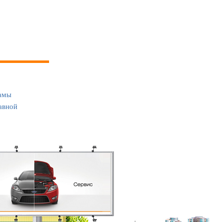
амы
авной