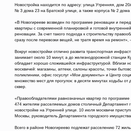
Новостройка находится по адресу: улица Утренняя, дом 20
№ 3 дома 23 на Братской улице, а также корпуса № 2 дома 
«В Новогирееве возведен по программе реновации и перед
квартиры с современной планировкой и готовой внутренне
реновации. За счет такого подхода к строительству правооб
сразу после перевозки вещей, не тратя время на ремонт»,
Вокруг новостройки отлично развита транспортная инфраст
занимает около 10 минут, а до железнодорожной станции К
обладает хорошо сложившейся инфраструктурой. Вблизи н
москвичей: магазины, аптеки, салоны красоты, точки бытов
поликлиники, офис госуслуг «Мои документы» и Центр соци
множество мест для прогулок: в десяти минутах ходьбы от
сквер.
«Правообладателями равнозначных квартир по программе р
474 жителям расселяемых домов столичный Департамент г
новостройке на Утренней улице. 10 июля москвичи приступ
Москвы, руководитель Департамента городского имуществ
Всего в районе Новогиреево подлежат расселению 72 жилы