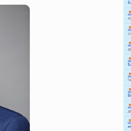
Б
а
с
д
Б
Ч
B
д
и