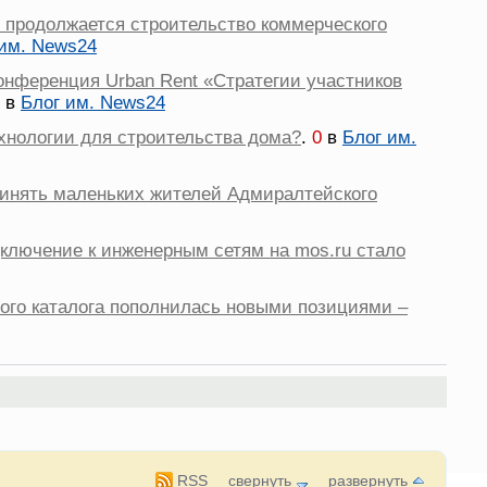
 продолжается строительство коммерческого
 им. News24
конференция Urban Rent «Стратегии участников
в
Блог им. News24
хнологии для строительства дома?
.
0
в
Блог им.
принять маленьких жителей Адмиралтейского
дключение к инженерным сетям на mos.ru стало
ого каталога пополнилась новыми позициями –
RSS
свернуть
развернуть