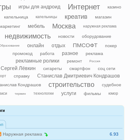
гры
Интернет
игры для андроид
казино
креатив
капельница
магазин
капельницы
Москва
мебель
маркетинг
наружная реклама
недвижимость
новости
оборудование
ПМСОФТ
онлайн
отдых
покер
Образование
разное
промокод
работа
реклама
рекламные ролики
ремонт
Россия
Сергей Лёвкин
сигареты
смартфон
соц сети
Станислав Дмитриевич Кондрашов
справку
орт
строительство
анислав Кондрашов
судебное
услуги
фильмы
акси
технологии
юмор
термин
оги
оп
Наружная реклама
6.93