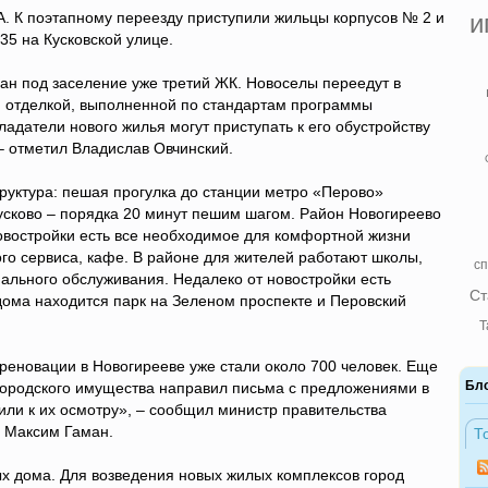
А. К поэтапному переезду приступили жильцы корпусов № 2 и
и
35 на Кусковской улице.
ан под заселение уже третий ЖК. Новоселы переедут в
й отделкой, выполненной по стандартам программы
ладатели нового жилья могут приступать к его обустройству
 – отметил Владислав Овчинский.
руктура: пешая прогулка до станции метро «Перово»
усково – порядка 20 минут пешим шагом. Район Новогиреево
овостройки есть все необходимое для комфортной жизни
ого сервиса, кафе. В районе для жителей работают школы,
сп
ального обслуживания. Недалеко от новостройки есть
Ст
 дома находится парк на Зеленом проспекте и Перовский
Т
еновации в Новогирееве уже стали около 700 человек. Еще
Бл
ородского имущества направил письма с предложениями в
или к их осмотру», – сообщил министр правительства
а Максим Гаман.
Т
х дома. Для возведения новых жилых комплексов город