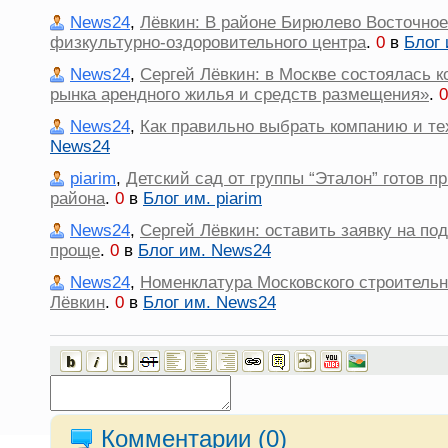
News24
,
Лёвкин: В районе Бирюлево Восточное
физкультурно-оздоровительного центра
.
0
в
Блог
News24
,
Сергей Лёвкин: в Москве состоялась 
рынка арендного жилья и средств размещения»
.
0
News24
,
Как правильно выбрать компанию и те
News24
piarim
,
Детский сад от группы “Эталон” готов 
района
.
0
в
Блог им. piarim
News24
,
Сергей Лёвкин: оставить заявку на по
проще
.
0
в
Блог им. News24
News24
,
Номенклатура Московского строительн
Лёвкин
.
0
в
Блог им. News24
Комментарии (
0
)