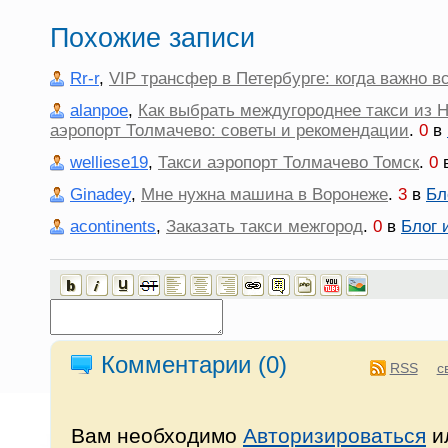
Похожие записи
Rr-r
,
VIP трансфер в Петербурге: когда важно в
alanpoe
,
Как выбрать междугороднее такси из 
аэропорт Толмачево: советы и рекомендации
.
0
в
welliese19
,
Такси аэропорт Толмачево Томск
.
0
Ginadey
,
Мне нужна машина в Воронеже
.
3
в
Бл
acontinents
,
Заказать такси межгород
.
0
в
Блог 
Комментарии (
0
)
RSS
с
Вам необходимо
Авторизироваться
и