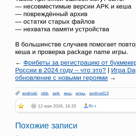
— несовместимые версии APK и кеша
— повреждённый архив
— остатки старых файлов
— нехватка памяти устройства
В большинстве случаев помогает повто
кеша и проверка package name игры.
←
Фрибеты за регистрацию от букмеке
России в 2024 году – что это?
|
Игра D
обновление с новыми героями
→
android
,
obb
,
apk
,
кеш
,
игры
,
android13
12 мая 2026, 16:20
Rr-r
Похожие записи