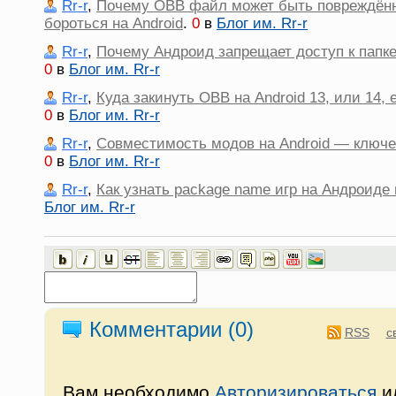
Rr-r
,
Почему OBB файл может быть повреждённ
бороться на Android
.
0
в
Блог им. Rr-r
Rr-r
,
Почему Андроид запрещает доступ к папке 
0
в
Блог им. Rr-r
Rr-r
,
Куда закинуть OBB на Android 13, или 14, 
0
в
Блог им. Rr-r
Rr-r
,
Совместимость модов на Android — ключе
0
в
Блог им. Rr-r
Rr-r
,
Как узнать package name игр на Андроиде 
Блог им. Rr-r
Комментарии (
0
)
RSS
с
Вам необходимо
Авторизироваться
и