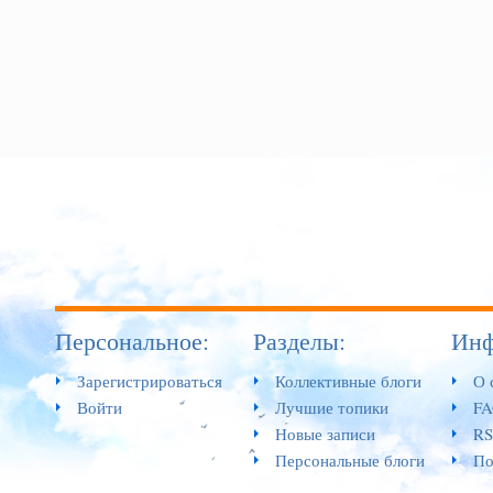
Персональное:
Разделы:
Инф
Зарегистрироваться
Коллективные блоги
О 
Войти
Лучшие топики
F
Новые записи
RS
Персональные блоги
По