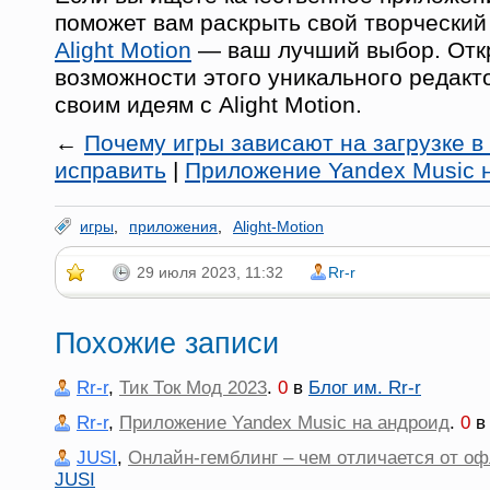
поможет вам раскрыть свой творческий
Alight Motion
— ваш лучший выбор. Откр
возможности этого уникального редакт
своим идеям с Alight Motion.
←
Почему игры зависают на загрузке в 
исправить
|
Приложение Yandex Music 
игры
,
приложения
,
Alight-Motion
29 июля 2023, 11:32
Rr-r
Похожие записи
Rr-r
,
Тик Ток Мод 2023
.
0
в
Блог им. Rr-r
Rr-r
,
Приложение Yandex Music на андроид
.
0
JUSI
,
Онлайн-гемблинг – чем отличается от оф
JUSI