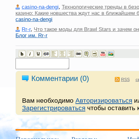
casino-na-dengi
,
Технологические тренды в без
казино: Какие новшества ждут нас в ближайшем
casino-na-dengi
Rr-r
,
Что такое моды для Brawl Stars и зачем о
Блог им. Rr-r
Комментарии (
0
)
RSS
с
Вам необходимо
Авторизироваться
и
Зарегистрироваться
чтобы оставить 
Персональное:
Разделы:
Инф