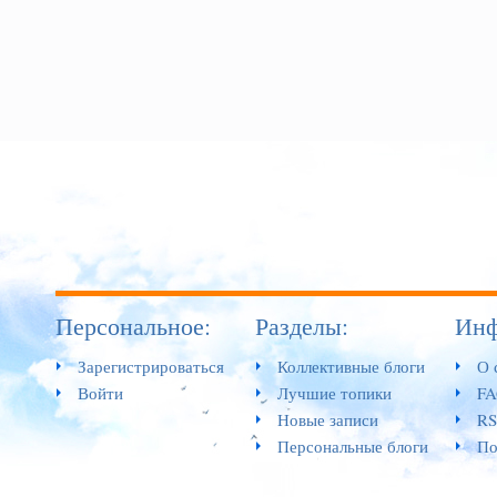
Персональное:
Разделы:
Инф
Зарегистрироваться
Коллективные блоги
О 
Войти
Лучшие топики
F
Новые записи
RS
Персональные блоги
По