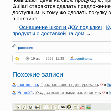
Gullari стараются сделать предложени
доступным. К тому же сделать покупку 
в онлайне.
←
Оснащение школ и ДОУ под ключ
|
К
продукты с доставкой на дом
→
растения
19 июня 2023, 11:39
acontinents
Похожие записи
murmmijha
,
Простые советы для урожаев
.
0
в
Б
Prime24
,
Уход за комнатными растениями
.
0
в