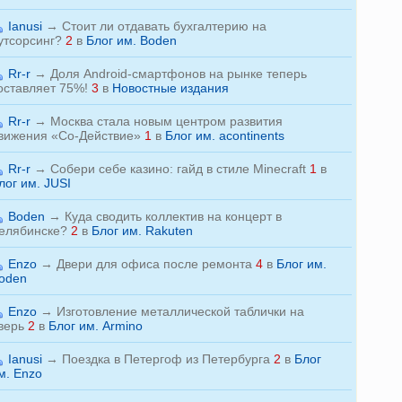
Ianusi
→
Стоит ли отдавать бухгалтерию на
утсорсинг?
2
в
Блог им. Boden
Rr-r
→
Доля Android-смартфонов на рынке теперь
оставляет 75%!
3
в
Новостные издания
Rr-r
→
Москва стала новым центром развития
вижения «Со-Действие»
1
в
Блог им. acontinents
Rr-r
→
Собери себе казино: гайд в стиле Minecraft
1
в
лог им. JUSI
Boden
→
Куда сводить коллектив на концерт в
елябинске?
2
в
Блог им. Rakuten
Enzo
→
Двери для офиса после ремонта
4
в
Блог им.
oden
Enzo
→
Изготовление металлической таблички на
верь
2
в
Блог им. Armino
Ianusi
→
Поездка в Петергоф из Петербурга
2
в
Блог
м. Enzo