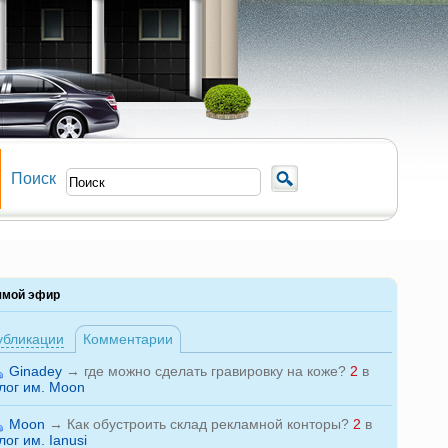
Поиск
ямой эфир
убликации
Комментарии
Ginadey
→
где можно сделать гравировку на коже?
2
в
лог им. Moon
Moon
→
Как обустроить склад рекламной конторы?
2
в
лог им. Ianusi