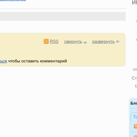
и
RSS
свернуть
развернуть
ться
чтобы оставить комментарий
сп
Ст
Т
Бл
Т