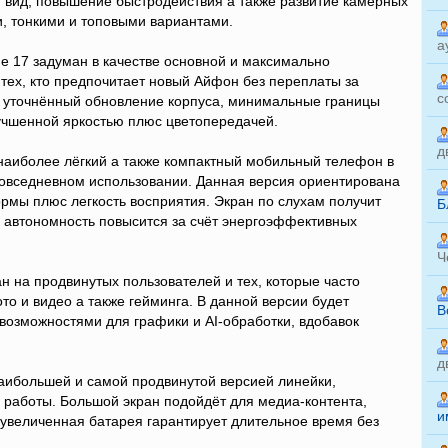
 вид, повышение быстродействия а также развитие камерных
и, тонкими и топовыми вариантами.
а
ne 17 задуман в качестве основной и максимально
тех, кто предпочитает новый Айфон без переплаты за
с
, уточнённый обновление корпуса, минимальные границы
учшенной яркостью плюс цветопередачей.
д
к наиболее лёгкий а также компактный мобильный телефон в
 повседневном использовании. Данная версия ориентирована
рмы плюс легкость восприятия. Экран по слухам получит
Б
 автономность повысится за счёт энергоэффективных
Ч
ан на продвинутых пользователей и тех, которые часто
о и видео а также гейминга. В данной версии будет
B
озможностями для графики и AI-обработки, вдобавок
д
наибольшей и самой продвинутой версией линейки,
 работы. Большой экран подойдёт для медиа-контента,
и
увеличенная батарея гарантирует длительное время без