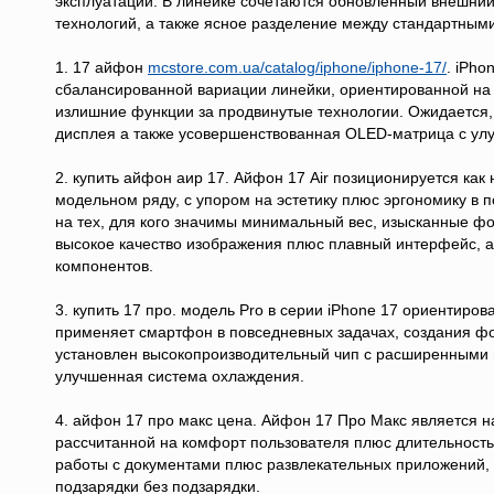
эксплуатации. В линейке сочетаются обновлённый внешний
технологий, а также ясное разделение между стандартным
1. 17 айфон
mcstore.com.ua/catalog/iphone/iphone-17/
. iPho
сбалансированной вариации линейки, ориентированной на 
излишние функции за продвинутые технологии. Ожидается
дисплея а также усовершенствованная OLED-матрица с ул
2. купить айфон аир 17. Айфон 17 Air позиционируется ка
модельном ряду, с упором на эстетику плюс эргономику в
на тех, для кого значимы минимальный вес, изысканные фо
высокое качество изображения плюс плавный интерфейс, а
компонентов.
3. купить 17 про. модель Pro в серии iPhone 17 ориентиров
применяет смартфон в повседневных задачах, создания фот
установлен высокопроизводительный чип с расширенными в
улучшенная система охлаждения.
4. айфон 17 про макс цена. Айфон 17 Про Макс является 
рассчитанной на комфорт пользователя плюс длительность
работы с документами плюс развлекательных приложений, 
подзарядки без подзарядки.