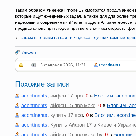
Таким образом линейка iPhone 17 смотрится продуманной 
которые ищут ежедневных задач, а также для для более тр
надёжный и современный iPhone, модель Air заинтересует 
предназначены для людей, для кого значимы скорость, фот
←
заказать отзывы на сайт в Яндексе
|
лучший компьютерны
Айфон
13 февраля 2026, 11:31
acontinents
Похожие записи
acontinents
,
айфон 17 про
.
0
в
Блог им. acontine
acontinents
,
айфон 15 про макс
.
0
в
Блог им. aco
acontinents
,
купить 17 про
.
0
в
Блог им. acontine
acontinents
,
Купить Айфон 17 в Киеве и Украин
acontinents
,
айфон 15 про макс бу
.
0
в
Блог им. 