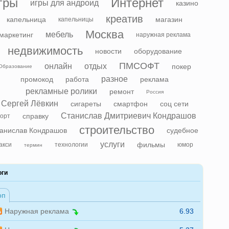
гры
Интернет
игры для андроид
казино
креатив
капельница
магазин
капельницы
Москва
мебель
маркетинг
наружная реклама
недвижимость
новости
оборудование
ПМСОФТ
онлайн
отдых
покер
Образование
разное
промокод
работа
реклама
рекламные ролики
ремонт
Россия
Сергей Лёвкин
сигареты
смартфон
соц сети
Станислав Дмитриевич Кондрашов
справку
орт
строительство
анислав Кондрашов
судебное
услуги
фильмы
акси
технологии
юмор
термин
оги
оп
Наружная реклама
6.93