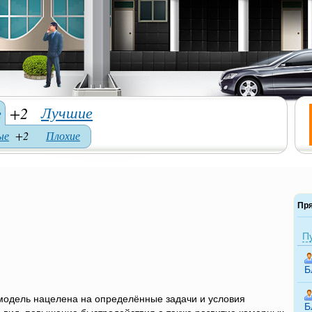
Лучшие
е
+2
ые
+2
Плохие
е
Пр
П
Б
модель нацелена на определённые задачи и условия
Б