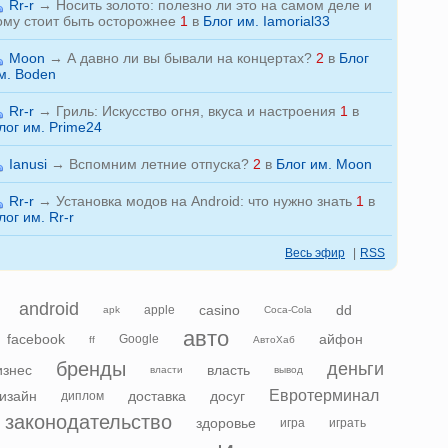
Rr-r
→
Носить золото: полезно ли это на самом деле и
ому стоит быть осторожнее
1
в
Блог им. Iamorial33
Moon
→
А давно ли вы бывали на концертах?
2
в
Блог
м. Boden
Rr-r
→
Гриль: Искусство огня, вкуса и настроения
1
в
лог им. Prime24
Ianusi
→
Вспомним летние отпуска?
2
в
Блог им. Moon
Rr-r
→
Установка модов на Android: что нужно знать
1
в
лог им. Rr-r
Весь эфир
|
RSS
android
casino
dd
apple
apk
Coca-Cola
авто
facebook
айфон
Google
ff
АвтоХаб
бренды
деньги
изнес
власть
власти
вывод
Евротерминал
изайн
доставка
досуг
диплом
законодательство
здоровье
игра
играть