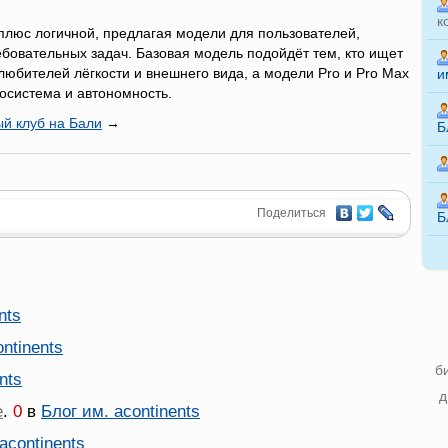
к
плюс логичной, предлагая модели для пользователей,
ебовательных задач. Базовая модель подойдёт тем, кто ищет
любителей лёгкости и внешнего вида, а модели Pro и Pro Max
и
осистема и автономность.
й клуб на Бали
→
Б
Поделиться
Б
nts
ntinents
б
nts
д
е
.
0
в
Блог им. acontinents
acontinents