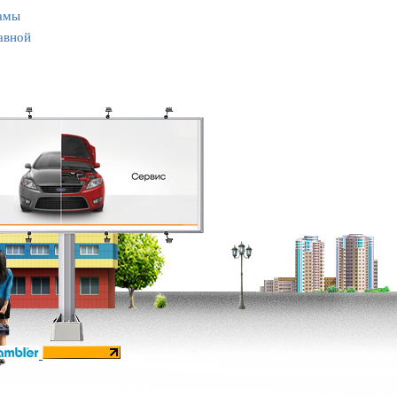
амы
авной