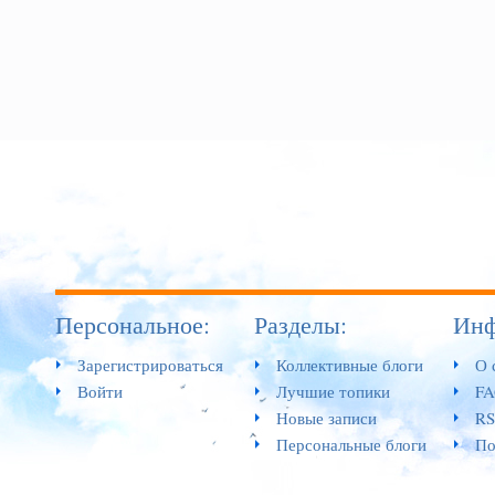
Персональное:
Разделы:
Инф
Зарегистрироваться
Коллективные блоги
О 
Войти
Лучшие топики
F
Новые записи
RS
Персональные блоги
По