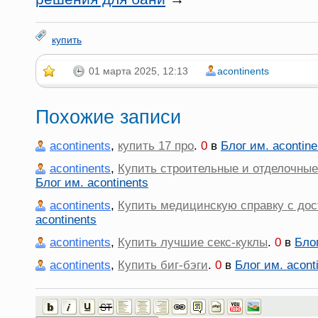
купить
01 марта 2025, 12:13
acontinents
Похожие записи
acontinents
,
купить 17 про
.
0
в
Блог им. acontine
acontinents
,
Купить строительные и отделочны
Блог им. acontinents
acontinents
,
Купить медицинскую справку с дос
acontinents
acontinents
,
Купить лучшие секс-куклы
.
0
в
Блог
acontinents
,
Купить биг-бэги
.
0
в
Блог им. acont