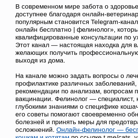
В современном мире забота о здоровье
доступнее благодаря онлайн-ветерина
популярным становится Telegram-кана
онлайн бесплатно | фелинолог», котор
квалифицированные консультации по у
Этот канал — настоящая находка для в
желающих получить профессиональну
выходя из дома.
На канале можно задать вопросы о леч
профилактике различных заболеваний,
рекомендации по анализам, вопросам п
вакцинации. Фелинолог — специалист, 
глубокими знаниями о специфике кошач
его советы помогают своевременно об
болезней и принять меры для предотв
осложнений.
Онлайн-фелинолог — бес
кошкам и котятам
по ссылке t.me/cats_v