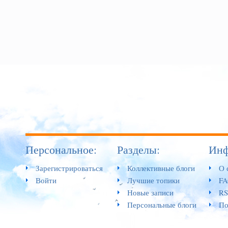
Персональное:
Разделы:
Инф
Зарегистрироваться
Коллективные блоги
О 
Войти
Лучшие топики
F
Новые записи
RS
Персональные блоги
По