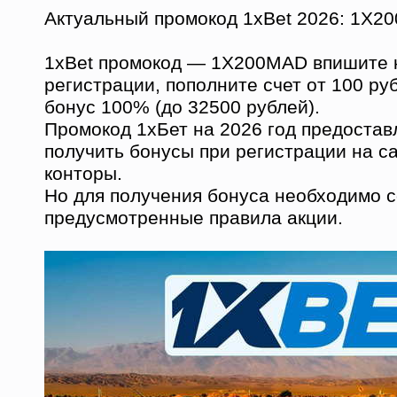
Актуальный промокод 1xBet 2026: 1X2
1xBet промокод — 1X200MAD впишите к
регистрации, пополните счет от 100 ру
бонус 100% (до 32500 рублей).
Промокод 1хБет на 2026 год предостав
получить бонусы при регистрации на с
конторы.
Но для получения бонуса необходимо 
предусмотренные правила акции.