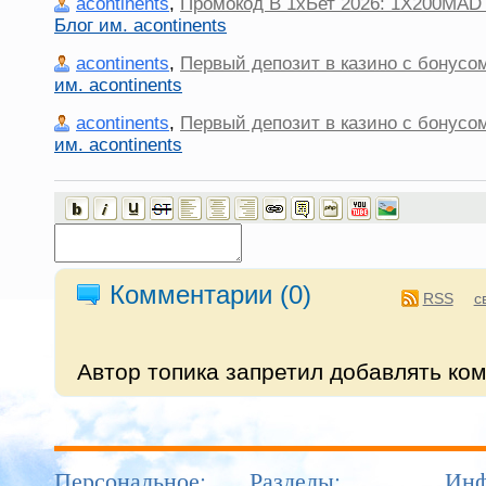
acontinents
,
Промокод В 1хБет 2026: 1X200MAD
Блог им. acontinents
acontinents
,
Первый депозит в казино с бонусом
им. acontinents
acontinents
,
Первый депозит в казино с бонусом
им. acontinents
Комментарии (
0
)
RSS
с
Автор топика запретил добавлять ко
Персональное:
Разделы:
Инф