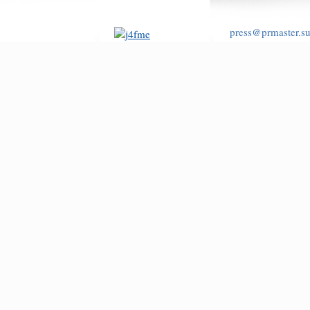
press@prmaster.s