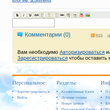
Блог им. acontinents
Комментарии (
0
)
RSS
с
Вам необходимо
Авторизироваться
и
Зарегистрироваться
чтобы оставить 
Персональное:
Разделы:
Инф
Зарегистрироваться
Коллективные блоги
О 
Войти
Лучшие топики
F
Новые записи
RS
Персональные блоги
По