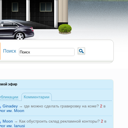
Поиск
ямой эфир
убликации
Комментарии
Ginadey
→
где можно сделать гравировку на коже?
2
в
лог им. Moon
Moon
→
Как обустроить склад рекламной конторы?
2
в
лог им. Ianusi