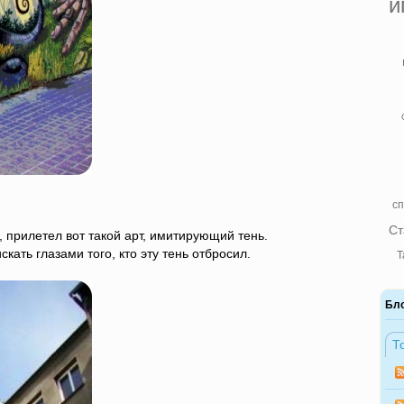
и
сп
Ст
 прилетел вот такой арт, имитирующий тень.
скать глазами того, кто эту тень отбросил.
Т
Бл
Т