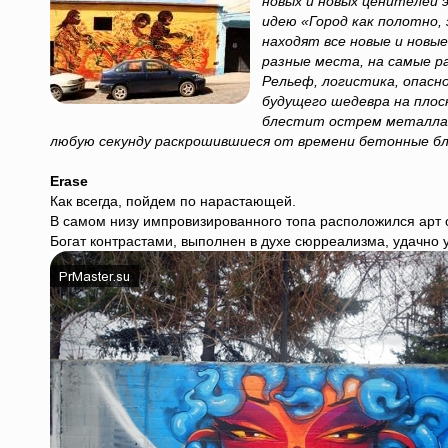
новых и новых ценителей 
идею «Город как полотно,
находят все новые и новы
разные места, на самые р
Рельеф, логистика, опасн
будущего шедевра на плоск
блестит острем металла 
любую секунду раскрошившиеся от времени бетонные бл
Erase
Как всегда, пойдем по нарастающей.
В самом низу импровизированного топа расположился арт о
Богат контрастами, выполнен в духе сюрреализма, удачно 