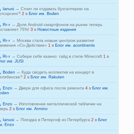
Ianusi
→
Стоит ли отдавать бухгалтерию на
утсорсинг?
2
в
Блог им. Boden
Rr-r
→
Доля Android-смартфонов на рынке теперь
оставляет 75%!
3
в
Новостные издания
Rr-r
→
Москва стала новым центром развития
вижения «Со-Действие»
1
в
Блог им. acontinents
Rr-r
→
Собери себе казино: гайд в стиле Minecraft
1
в
лог им. JUSI
Boden
→
Куда сводить коллектив на концерт в
елябинске?
2
в
Блог им. Rakuten
Enzo
→
Двери для офиса после ремонта
4
в
Блог им.
oden
Enzo
→
Изготовление металлической таблички на
верь
2
в
Блог им. Armino
Ianusi
→
Поездка в Петергоф из Петербурга
2
в
Блог
м. Enzo