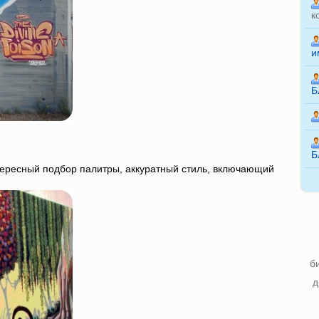
к
и
Б
Б
нтересный подбор палитры, аккуратный стиль, включающий
б
д