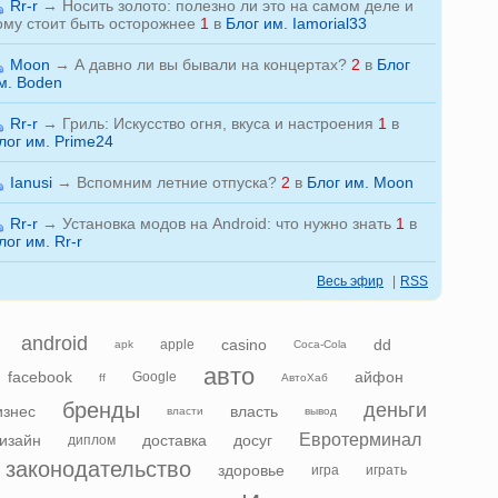
Rr-r
→
Носить золото: полезно ли это на самом деле и
ому стоит быть осторожнее
1
в
Блог им. Iamorial33
Moon
→
А давно ли вы бывали на концертах?
2
в
Блог
м. Boden
Rr-r
→
Гриль: Искусство огня, вкуса и настроения
1
в
лог им. Prime24
Ianusi
→
Вспомним летние отпуска?
2
в
Блог им. Moon
Rr-r
→
Установка модов на Android: что нужно знать
1
в
лог им. Rr-r
Весь эфир
|
RSS
android
casino
dd
apple
apk
Coca-Cola
авто
facebook
айфон
Google
ff
АвтоХаб
бренды
деньги
изнес
власть
власти
вывод
Евротерминал
изайн
доставка
досуг
диплом
законодательство
здоровье
игра
играть