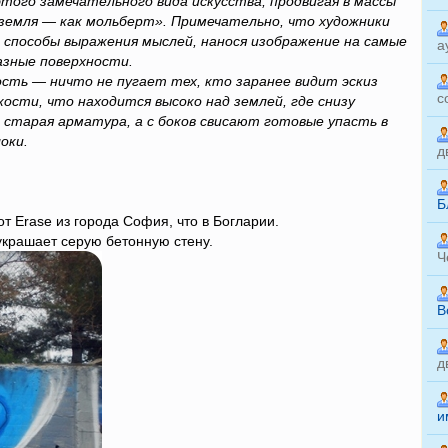
этого замечательного вида искусства, продвигая в массы
 земля — как мольберт». Примечательно, что художники
е способы выражения мыслей, нанося изображение на самые
а
азные поверхности.
ость — ничто не пугает тех, кто заранее видит эскиз
с
ости, что находится высоко над землей, где снизу
старая арматура, а с боков свисают готовые упасть в
оки.
д
Б
т Erase из города София, что в Богларии.
украшает серую бетонную стену.
Ч
B
д
и