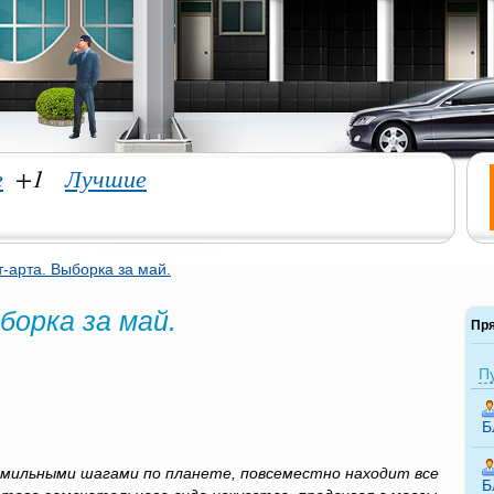
е
+1
Лучшие
-арта. Выборка за май.
борка за май.
Пр
П
Б
ильными шагами по планете, повсеместно находит все
Б