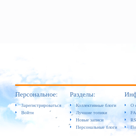
Персональное:
Разделы:
Инф
Зарегистрироваться
Коллективные блоги
О 
Войти
Лучшие топики
F
Новые записи
RS
Персональные блоги
По