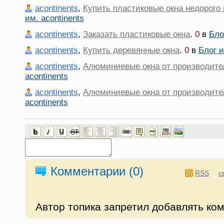
acontinents
,
Купить пластиковые окна недорого
им. acontinents
acontinents
,
Заказать пластиковые окна
.
0
в
Бло
acontinents
,
Купить деревянные окна
.
0
в
Блог и
acontinents
,
Алюминиевые окна от производите
acontinents
acontinents
,
Алюминиевые окна от производите
acontinents
Комментарии (
0
)
RSS
с
Автор топика запретил добавлять ко