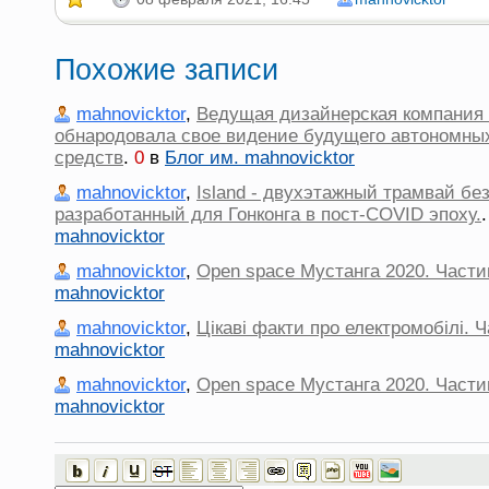
Похожие записи
mahnovicktor
,
Ведущая дизайнерская компания 
обнародовала свое видение будущего автономны
средств
.
0
в
Блог им. mahnovicktor
mahnovicktor
,
Island - двухэтажный трамвай бе
разработанный для Гонконга в пост-COVID эпоху.
mahnovicktor
mahnovicktor
,
Open space Мустанга 2020. Части
mahnovicktor
mahnovicktor
,
Цікаві факти про електромобілі. 
mahnovicktor
mahnovicktor
,
Open space Мустанга 2020. Части
mahnovicktor