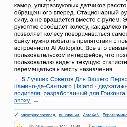
камер, ультразвуковых датчиков рассто
обращенного вперед. Стационарный ру
силу, а не вращается вместе с рулем. 
рукоятке сообщает колесу, как далеко п
позволяет колесу поворачиваться само
байку нужно избегать препятствия с п
встроенного AI Autopilot. Все это связа
пользовательском интерфейсе, что поз
пользователю видеть текущую статисти
перемещаться к месту назначения.
←
5 Лучших Советов Для Вашего Перв
Камино-де-Сантьяго
|
Island - двухэта
водителя, разработанный для Гонконга
эпоху.
→
электровелосипед
,
инновации
,
АвтоХаб
,
Евротермин
08 февраля 2021, 16:45
mahnovicktor