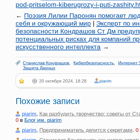
pod-pritselom-kiberugrozy-i-puti-zashity.h
←
Поэзия Лилии Паронян помогает лю
себя и окружающий мир
|
Эксперт по и
безопасности Кондрашов Ст Дм предуп
потенциальных рисках для компаний п
искусственного интеллекта
→
Станислав Кондрашов
,
Кибербезопасность
,
Интернет 
Защита Данных
20 октября 2024, 18:28
piarim
Похожие записи
piarim
,
Как разбудить творчество: советы от С
0
в
Блог им. piarim
piarim
,
Предприниматель делится секретами
.
0