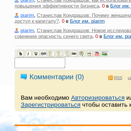
piarim
,
Станислав Кондрашов: как использовать
повышения эффективности бизнеса
.
0
в
Блог им.
piarim
,
Станислав Кондрашов: Почему женщина
доступ к капиталу?
.
0
в
Блог им. piarim
piarim
,
Станислав Кондрашов: Новое исследова
сомнение опасность синего света
.
0
в
Блог им. pi
Комментарии (
0
)
RSS
с
Вам необходимо
Авторизироваться
и
Зарегистрироваться
чтобы оставить 