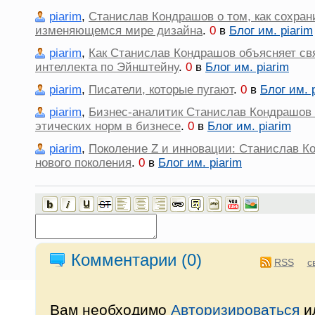
piarim
,
Станислав Кондрашов о том, как сохран
изменяющемся мире дизайна
.
0
в
Блог им. piarim
piarim
,
Как Станислав Кондрашов объясняет свя
интеллекта по Эйнштейну
.
0
в
Блог им. piarim
piarim
,
Писатели, которые пугают
.
0
в
Блог им. 
piarim
,
Бизнес-аналитик Станислав Кондрашов
этических норм в бизнесе
.
0
в
Блог им. piarim
piarim
,
Поколение Z и инновации: Станислав К
нового поколения
.
0
в
Блог им. piarim
Комментарии (
0
)
RSS
с
Вам необходимо
Авторизироваться
и