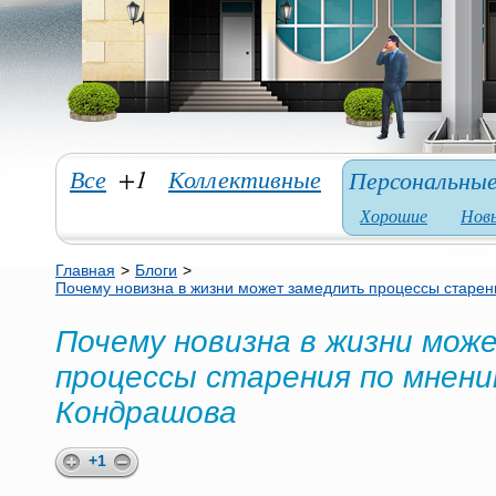
Все
+1
Коллективные
Персональны
Хорошие
Нов
Главная
>
Блоги
>
Почему новизна в жизни может замедлить процессы старе
Почему новизна в жизни мож
процессы старения по мнен
Кондрашова
+1