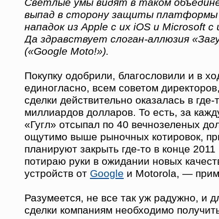
Светлые умы видят в таком объедин
выпад в сторону защиты платформы G
нападок из Apple с их iOS и Microsoft с
Да здравствует слоган-аллюзия «Заг
(«Google Moto!»).
Покупку одобрили, благословили и в хо
единогласно, всем советом директоров
сделки действительно оказалась в где-т
миллиардов долларов. То есть, за каж
«Гугл» отсыпал по 40 вечнозеленых дол
ощутимо выше рыночных котировок, пр
планируют закрыть где-то в конце 2011 
потираю руки в ожидании новых качес
устройств от
Google
и Motorola, — прим
Разумеется, не все так уж радужно, и 
сделки компаниям необходимо получит