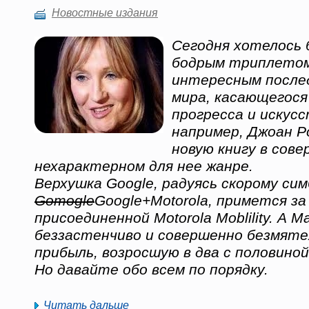
Новостные издания
Сегодня хотелось
бодрым триплетом
интересным после
мира, касающегося
прогресса и искусс
например, Джоан Ро
новую книгу в сов
нехарактерном для нее жанре.
Верхушка Google, радуясь скорому сим
Gomogle
Google+Motorola, примется за
присоединенной Motorola Moblility. А Mai
беззастенчиво и совершенно безмят
прибыль, возросшую в два с половиной
Но давайте обо всем по порядку.
Читать дальше