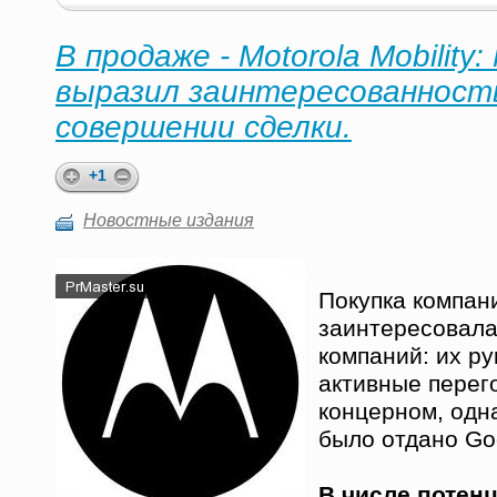
В продаже - Motorola Mobility: 
выразил заинтересованност
совершении сделки.
+1
Новостные издания
Покупка компани
заинтересовала
компаний: их ру
активные перег
концерном, одн
было отдано Go
В числе потен