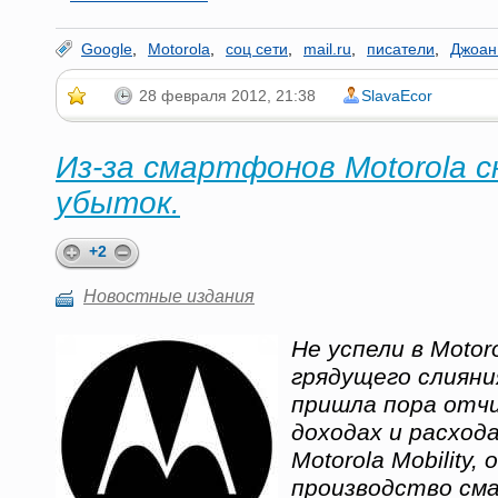
Google
,
Motorola
,
соц сети
,
mail.ru
,
писатели
,
Джоан
28 февраля 2012, 21:38
SlavaEcor
Из-за смартфонов Motorola с
убыток.
+2
Новостные издания
Не успели в Moto
грядущего слияния
пришла пора отч
доходах и расход
Motorola Mobility
производство см