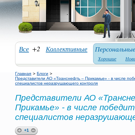
Все
+2
Коллективные
Персональны
Хорошие
Нов
Главная
>
Блоги
>
Представители АО «Транснефть – Прикамье» - в числе поб
специалистов неразрушающего контроля
Представители АО «Трансн
Прикамье» - в числе победит
специалистов неразрушающе
+1