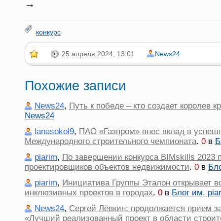
→
конкурс
25 апреля 2024, 13:01
News24
Похожие записи
News24
,
Путь к победе – кто создает королев к
News24
lanasokol9
,
ПАО «Газпром» внес вклад в успешн
Международного строительного чемпионата
.
0
в
Б
piarim
,
По завершении конкурса BIMskills 202
проектировщиков объектов недвижимости
.
0
в
Бло
piarim
,
Инициатива Группы Эталон открывает в
инклюзивных проектов в городах
.
0
в
Блог им. pia
News24
,
Сергей Лёвкин: продолжается прием за
«Лучший реализованный проект в области строит