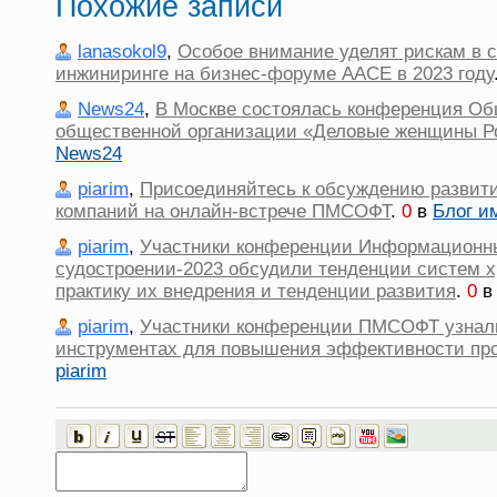
Похожие записи
lanasokol9
,
Особое внимание уделят рискам в 
инжиниринге на бизнес-форуме AACE в 2023 году
News24
,
В Москве состоялась конференция О
общественной организации «Деловые женщины Р
News24
piarim
,
Присоединяйтесь к обсуждению развит
компаний на онлайн-встрече ПМСОФТ
.
0
в
Блог им
piarim
,
Участники конференции Информационны
судостроении-2023 обсудили тенденции систем х
практику их внедрения и тенденции развития
.
0
piarim
,
Участники конференции ПМСОФТ узнал
инструментах для повышения эффективности про
piarim