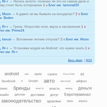
Rr-r
→
Носить золото: полезно ли это на самом деле и
ому стоит быть осторожнее
1
в
Блог им. Iamorial33
Moon
→
А давно ли вы бывали на концертах?
2
в
Блог
м. Boden
Rr-r
→
Гриль: Искусство огня, вкуса и настроения
1
в
лог им. Prime24
Ianusi
→
Вспомним летние отпуска?
2
в
Блог им. Moon
Rr-r
→
Установка модов на Android: что нужно знать
1
в
лог им. Rr-r
Весь эфир
|
RSS
android
casino
dd
apple
apk
Coca-Cola
авто
facebook
айфон
Google
ff
АвтоХаб
бренды
деньги
изнес
власть
власти
вывод
Евротерминал
изайн
доставка
досуг
диплом
законодательство
здоровье
игра
играть