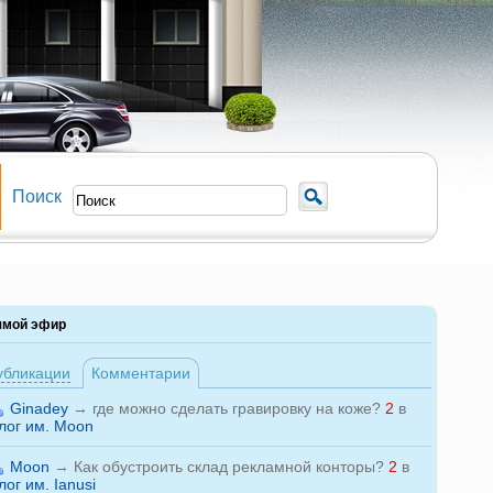
Поиск
ямой эфир
убликации
Комментарии
Ginadey
→
где можно сделать гравировку на коже?
2
в
лог им. Moon
Moon
→
Как обустроить склад рекламной конторы?
2
в
лог им. Ianusi