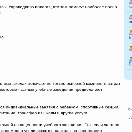
к
лы, справедливо полагая, что там помогут наиболее полно
я.
и
ак:
Б
Б
астных школах включает не только основной компонент затрат
некоторые частные учебные заведения предполагают
ся индивидуальные занятия с ребенком, спортивные секции,
б
питание, трансфер из школы и другие услуги.
д
альной оснащенности учебного заведения. Так, если частная
закономерно увеличиваются расходы на содержание