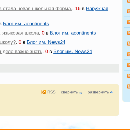
в стала новая школьная форма.
.
16
в
Наружная
в
Блог им. acontinents
, языковая школа
.
0
в
Блог им. acontinents
 школу?
.
0
в
Блог им. News24
 деле важно знать
.
0
в
Блог им. News24
RSS
свернуть
развернуть