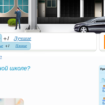
Лучшие
е
+1
ые
+1
Плохие
е?
ной школе?
Пр
П
Б
Б