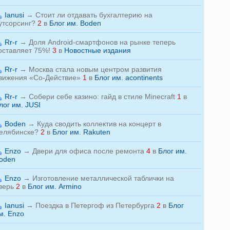
Ianusi
→
Стоит ли отдавать бухгалтерию на
утсорсинг?
2
в
Блог им. Boden
Rr-r
→
Доля Android-смартфонов на рынке теперь
оставляет 75%!
3
в
Новостные издания
Rr-r
→
Москва стала новым центром развития
вижения «Со-Действие»
1
в
Блог им. acontinents
Rr-r
→
Собери себе казино: гайд в стиле Minecraft
1
в
лог им. JUSI
Boden
→
Куда сводить коллектив на концерт в
елябинске?
2
в
Блог им. Rakuten
Enzo
→
Двери для офиса после ремонта
4
в
Блог им.
oden
Enzo
→
Изготовление металлической таблички на
верь
2
в
Блог им. Armino
Ianusi
→
Поездка в Петергоф из Петербурга
2
в
Блог
м. Enzo