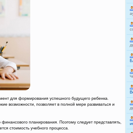
а
с
д
Б
Ч
B
мент для формирования успешного будущего ребенка.
ие возможности, позволяет в полной мере развиваться и
д
о финансового планирования. Поэтому следует представлять,
и
ается стоимость учебного процесса.