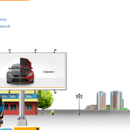
амы
авной