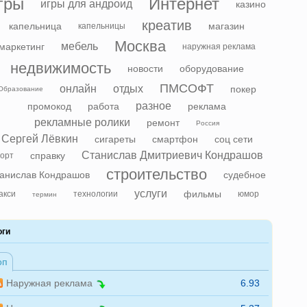
гры
Интернет
игры для андроид
казино
креатив
капельница
магазин
капельницы
Москва
мебель
маркетинг
наружная реклама
недвижимость
новости
оборудование
ПМСОФТ
онлайн
отдых
покер
Образование
разное
промокод
работа
реклама
рекламные ролики
ремонт
Россия
Сергей Лёвкин
сигареты
смартфон
соц сети
Станислав Дмитриевич Кондрашов
справку
орт
строительство
анислав Кондрашов
судебное
услуги
фильмы
акси
технологии
юмор
термин
оги
оп
Наружная реклама
6.93