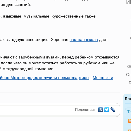
и
ия для занятий.
, языковые, музыкальные, художественные также
 как выгодную инвестицию. Хорошая
частная школа
дает
ничают с зарубежными вузами, перед ребенком открываются
после чего он может остаться работать за рубежом или же
сп
ой международной компании.
Ст
айоне Метрогородок получили новые квартиры
|
Мощные и
Т
Бл
Поделиться
Т