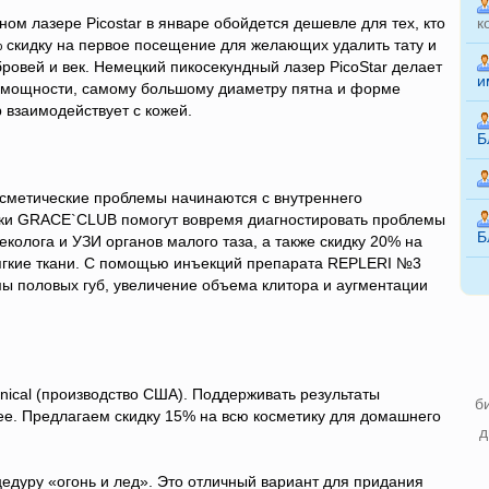
ом лазере Picostar в январе обойдется дешевле для тех, кто
к
 скидку на первое посещение для желающих удалить тату и
бровей и век. Немецкий пикосекундный лазер PicoStar делает
и
 мощности, самому большому диаметру пятна и форме
р взаимодействует с кожей.
Б
осметические проблемы начинаются с внутреннего
ики GRACE`CLUB помогут вовремя диагностировать проблемы
Б
колога и УЗИ органов малого таза, а также скидку 20% на
ягкие ткани. С помощью инъекций препарата REPLERI №3
ы половых губ, увеличение объема клитора и аугментации
nical (производство США). Поддерживать результаты
б
ее. Предлагаем скидку 15% на всю косметику для домашнего
д
цедуру «огонь и лед». Это отличный вариант для придания