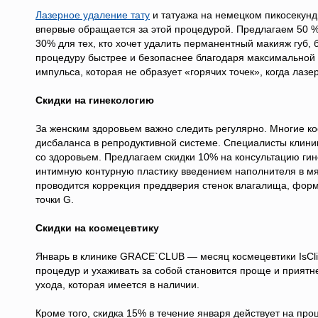
Лазерное удаление тату
и татуажа на немецком пикосекундн
впервые обращается за этой процедурой. Предлагаем 50 %
30% для тех, кто хочет удалить перманентный макияж губ, 
процедуру быстрее и безопаснее благодаря максимальной
импульса, которая не образует «горячих точек», когда лазе
Скидки на гинекологию
За женским здоровьем важно следить регулярно. Многие к
дисбаланса в репродуктивной системе. Специалисты клин
со здоровьем. Предлагаем скидки 10% на консультацию гине
интимную контурную пластику введением наполнителя в м
проводится коррекция преддверия стенок влагалища, форм
точки G.
Скидки на космецевтику
Январь в клинике GRACE`CLUB — месяц космецевтики IsCli
процедур и ухаживать за собой становится проще и приятн
ухода, которая имеется в наличии.
Кроме того, скидка 15% в течение января действует на про