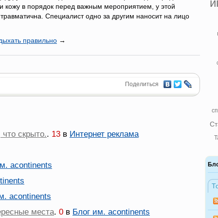
и
ти кожу в порядок перед важным мероприятием, у этой
 травматична. Специалист одно за другим наносит на лицо
тдыхать правильно
→
Поделиться
сп
Ст
 что скрыто.
.
13
в
Интернет реклама
Т
м. acontinents
Бл
tinents
Т
м. acontinents
ересные места
.
0
в
Блог им. acontinents