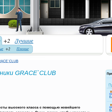
Лучшие
е
+2
ые
+2
Плохие
GRACE`CLUB
линики GRACE`CLUB
Пр
П
Б
исты высокого класса с помощью новейшего
Б