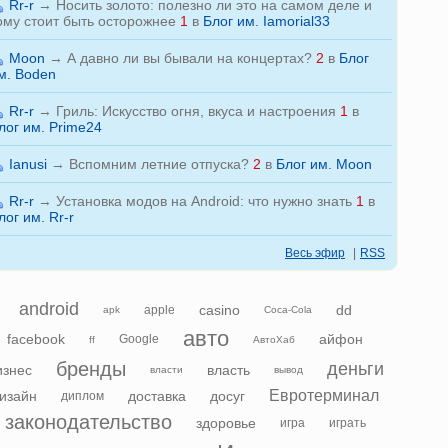
Rr-r
→
Носить золото: полезно ли это на самом деле и
ому стоит быть осторожнее
1
в
Блог им. Iamorial33
Moon
→
А давно ли вы бывали на концертах?
2
в
Блог
м. Boden
Rr-r
→
Гриль: Искусство огня, вкуса и настроения
1
в
лог им. Prime24
Ianusi
→
Вспомним летние отпуска?
2
в
Блог им. Moon
Rr-r
→
Установка модов на Android: что нужно знать
1
в
лог им. Rr-r
Весь эфир
|
RSS
android
casino
dd
apple
apk
Coca-Cola
авто
facebook
айфон
Google
ff
АвтоХаб
бренды
деньги
изнес
власть
власти
вывод
Евротерминал
изайн
доставка
досуг
диплом
законодательство
здоровье
игра
играть