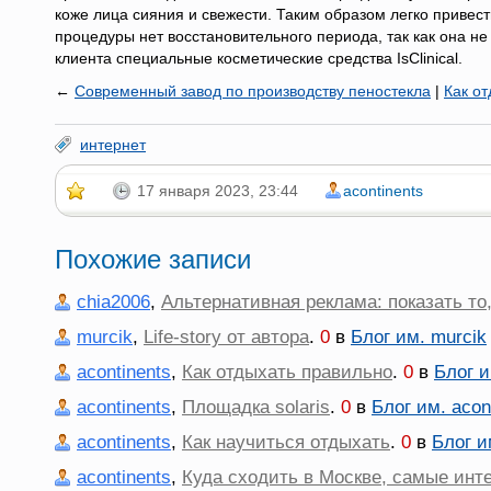
коже лица сияния и свежести. Таким образом легко привес
процедуры нет восстановительного периода, так как она не
клиента специальные косметические средства IsClinical.
←
Современный завод по производству пеностекла
|
Как о
интернет
17 января 2023, 23:44
acontinents
Похожие записи
chia2006
,
Альтернативная реклама: показать то,
murcik
,
Life-story от автора
.
0
в
Блог им. murcik
acontinents
,
Как отдыхать правильно
.
0
в
Блог и
acontinents
,
Площадка solaris
.
0
в
Блог им. acon
acontinents
,
Как научиться отдыхать
.
0
в
Блог и
acontinents
,
Куда сходить в Москве, самые инт