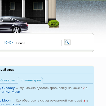
Поиск
ямой эфир
убликации
Комментарии
Ginadey
→
где можно сделать гравировку на коже?
2
в
лог им. Moon
Moon
→
Как обустроить склад рекламной конторы?
2
в
лог им. Ianusi