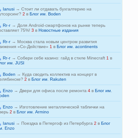
Ianusi
→
Стоит ли отдавать бухгалтерию на
утсорсинг?
2
в
Блог им. Boden
Rr-r
→
Доля Android-смартфонов на рынке теперь
оставляет 75%!
3
в
Новостные издания
Rr-r
→
Москва стала новым центром развития
вижения «Со-Действие»
1
в
Блог им. acontinents
Rr-r
→
Собери себе казино: гайд в стиле Minecraft
1
в
лог им. JUSI
Boden
→
Куда сводить коллектив на концерт в
елябинске?
2
в
Блог им. Rakuten
Enzo
→
Двери для офиса после ремонта
4
в
Блог им.
oden
Enzo
→
Изготовление металлической таблички на
верь
2
в
Блог им. Armino
Ianusi
→
Поездка в Петергоф из Петербурга
2
в
Блог
м. Enzo