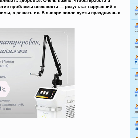
вливать здоровье. Очень важно, чтобы красота и
ногие проблемы внешности — результат нарушений в
емы, а решать их. В январе после суеты праздничных
а
с
д
Б
Ч
B
д
и