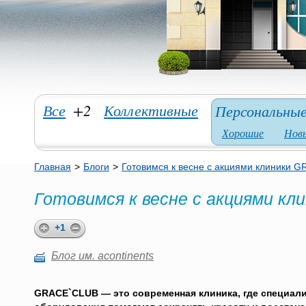
Все
+2
Коллективные
Персональны
Хорошие
Нов
Главная
>
Блоги
>
Готовимся к весне с акциями клиники 
Готовимся к весне с акциями к
+1
Блог им. acontinents
GRACE`CLUB — это современная клиника, где специал