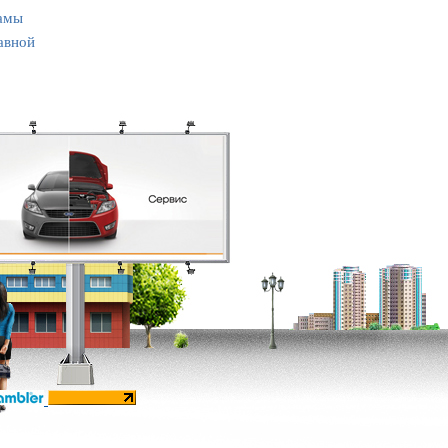
амы
авной