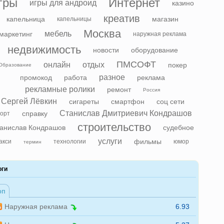
гры
Интернет
игры для андроид
казино
креатив
капельница
магазин
капельницы
Москва
мебель
маркетинг
наружная реклама
недвижимость
новости
оборудование
ПМСОФТ
онлайн
отдых
покер
Образование
разное
промокод
работа
реклама
рекламные ролики
ремонт
Россия
Сергей Лёвкин
сигареты
смартфон
соц сети
Станислав Дмитриевич Кондрашов
справку
орт
строительство
анислав Кондрашов
судебное
услуги
фильмы
акси
технологии
юмор
термин
оги
оп
Наружная реклама
6.93