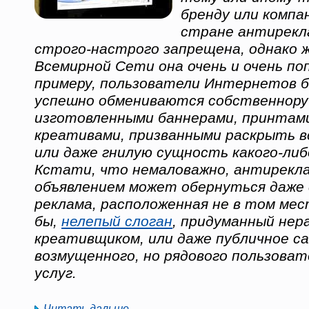
бренду или компа
стране антирекл
строго-настрого запрещена, однако ж
Всемирной Сети она очень и очень поп
примеру, пользователи Интернетов б
успешно обмениваются собственнору
изготовленными баннерами, принтами
креативами, призванными раскрыть 
или даже гнилую сущность какого-либ
Кстати, что немаловажно, антирекл
объявлением может обернуться даже
реклама, расположенная не в том мес
бы,
нелепый слоган
, придуманный нер
креативщиком, или даже публичное с
возмущенного, но рядового пользоват
услуг.
Читать дальше