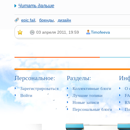
Читать дальше
epic fail
,
бренды
,
дизайн
03 апреля 2011, 19:59
Timofeeva
1
Персональное:
Разделы:
Инф
Зарегистрироваться
Коллективные блоги
О 
Войти
Лучшие топики
F
Новые записи
RS
Персональные блоги
По