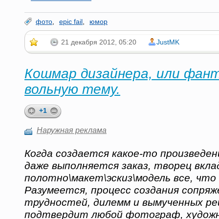
фото
,
epic fail
,
юмор
21 декабря 2012, 05:20
JustMK
Кошмар дизайнера, или фант
вольную тему.
+1
Наружная реклама
Когда создается какое-то произведен
даже выполняется заказ, творец вкл
полотно\макет\эскиз\модель все, что
Разумеется, процесс создания сопряж
трудностей, дилемм и вымученных р
подтвердит любой фотограф, художни