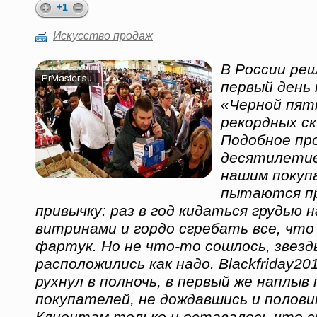
+1
Искусство продаж
В России ре
первый день
«Черной пят
рекордных ск
Подобное пр
десятилетие 
нашим покуп
пытаются п
привычку: раз в год кидаться грудью 
витринами и гордо сгребать все, что
фартук. Но не что-то сошлось, звезд
расположились как надо. Blackfriday20
рухнул в полночь, в первый же наплы
покупателей, не дождавшись и полов
Клиентам только и оставалось что с