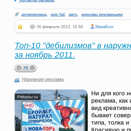
антиреклама
,
epic fail
,
авто
,
хреновы рекламщики
26 февраля 2012, 15:56
SlavaEcor
Топ-10 "дебилизмов" в наруж
за ноябрь 2011.
+1
Наружная реклама
Ни для кого н
реклама, как
вид креативн
бывает сове
типа, толка и
Красивую и 