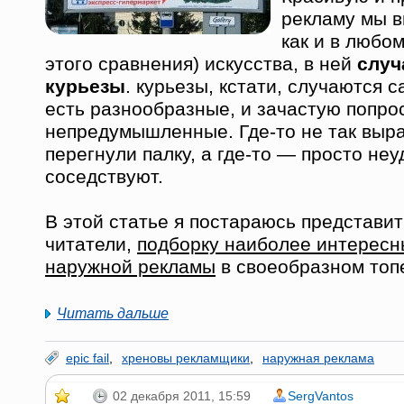
рекламу мы в
как и в любо
этого сравнения) искусства, в ней
случ
курьезы
. курьезы, кстати, случаются 
есть разнообразные, и зачастую попро
непредумышленные. Где-то не так выра
перегнули палку, а где-то — просто не
соседствуют.
В этой статье я постараюсь представи
читатели,
подборку наиболее интересн
наружной рекламы
в своеобразном топ
Читать дальше
epic fail
,
хреновы рекламщики
,
наружная реклама
02 декабря 2011, 15:59
SergVantos