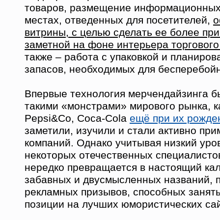
товаров, размещение информационных
местах, отведенных для посетителей,
о
витрины, с целью сделать ее более пр
заметной на фоне интерьера торгового
также – работа с упаковкой и планиро
запасов, необходимых для бесперебойн
Впервые технология мерчендайзинга б
такими «монстрами» мирового рынка, как
Pepsi&Co, Coca-Cola
ещё при их рожде
заметили, изучили и стали активно при
компаний. Однако учитывая низкий уро
некоторых отечественных специалистов
нередко превращается в настоящий ка
забавных и двусмысленных названий, 
рекламных призывов, способных занят
позиции на лучших юмористических сай