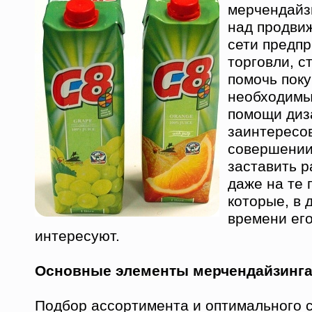
мерчендайз
над продви
сети предп
торговли, с
помочь пок
необходимы
помощи диз
заинтересов
совершении
заставить 
даже на те 
которые, в
времени ег
интересуют.
Основные элементы мерчендайзинга
Подбор ассортимента и оптимального 