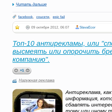
Читать дальше
facebook
,
соцсети
,
epic fail
09 октября 2012, 06:07
SlavaEcor
Топ-10 антирекламы, или "сп
высмеять или опорочить бр
компанию".
+1
Наружная реклама
Антиреклама, как
информация, кото
сбавлять интерес
тому или иному т