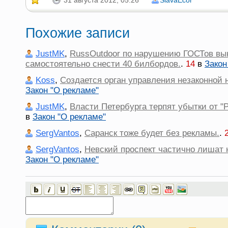
31 августа 2012, 05:26
SlavaEcor
Похожие записи
JustMK
,
RussOutdoor по нарушению ГОСТов вы
самостоятельно снести 40 билбордов.
.
14
в
Закон
Koss
,
Создается орган управления незаконной 
Закон "О рекламе"
JustMK
,
Власти Петербурга терпят убытки от "
в
Закон "О рекламе"
SergVantos
,
Саранск тоже будет без рекламы.
.
SergVantos
,
Невский проспект частично лишат 
Закон "О рекламе"