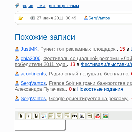
радио
,
сми
,
рынок рекламы
27 июня 2011, 00:49
SergVantos
Похожие записи
JustMK
,
Рунет: топ рекламных площадок.
.
15
в
chia2006
,
Фестиваль социальной рекламы «Лай
победители 2011 года.
.
13
в
Фестивали/выставки/
acontinents
,
Радио онлайн слушать бесплатно
.
SergVantos
,
France Soir на грани банкротства и
Александра Пугачева.
.
0
в
Новостные издания
SergVantos
,
Google ориентируется на рекламу.
.