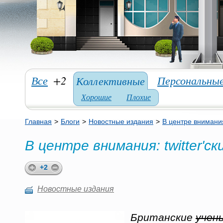
Все
+2
Персональны
Коллективные
Хорошие
Плохие
Главная
>
Блоги
>
Новостные издания
>
В центре внимания:
В центре внимания: twitter'с
+2
Новостные издания
Британские
учен