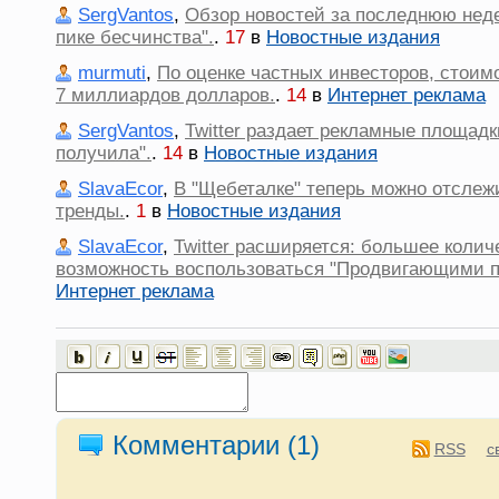
SergVantos
,
Обзор новостей за последнюю нед
пике бесчинства".
.
17
в
Новостные издания
murmuti
,
По оценке частных инвесторов, стоимо
7 миллиардов долларов.
.
14
в
Интернет реклама
SergVantos
,
Twitter раздает рекламные площадки
получила".
.
14
в
Новостные издания
SlavaEcor
,
В "Щебеталке" теперь можно отслеж
тренды.
.
1
в
Новостные издания
SlavaEcor
,
Twitter расширяется: большее колич
возможность воспользоваться "Продвигающими п
Интернет реклама
Комментарии (
1
)
RSS
с