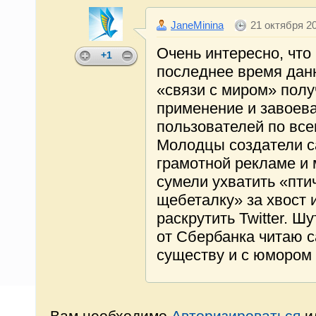
JaneMinina
21 октября 20
Очень интересно, что
+1
последнее время дан
«связи с миром» пол
применение и завоев
пользователей по все
Молодцы создатели с
грамотной рекламе и 
сумели ухватить «пти
щебеталку» за хвост и
раскрутить Twitter. Ш
от Сбербанка читаю 
существу и с юмором 
Вам необходимо
Авторизироваться
и