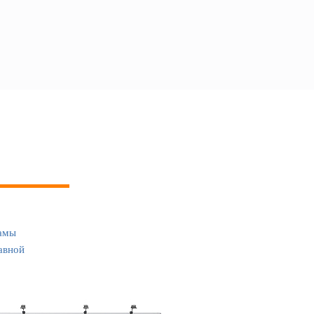
амы
авной