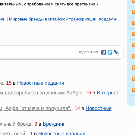
вительным, с требованием снять все претензии к
ия.
|
Мировые бренды в китайской транскрипции: подделки,
Поделиться
le
.
15
в
Новостные издания
м видеороликов по данным AdAge.
.
16
в
Интернет
, Apple "от меча и получила".
.
14
в
Новостные
ельный бренд
.
3
в
Брендинг
анеты всей.
.
1
в
Новостные издания