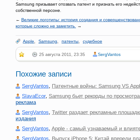
Samsung призывает отозвать патент и признать его недейст
собственной персоне.
←
Великие логотипы: история создания и совершенствован
которые сложно не заметить.
→
Apple
,
Samsung
,
патенты
,
судебное
25 августа 2011, 23:35
SergVantos
Похожие записи
SergVantos
,
Патентные войны: Samsung VS App
SlavaEcor
,
Samsung бьет рекорды по просмотра
реклама
SergVantos
,
Twitter раздает рекламные площадки
издания
SergVantos
,
Apple - самый узнаваемый и влият
SergVantos
,
Выпуск iPhone 5: Китай впереди пл