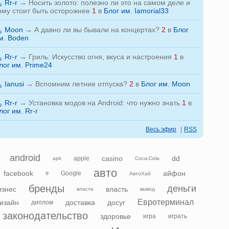
Rr-r
→
Носить золото: полезно ли это на самом деле и
ому стоит быть осторожнее
1
в
Блог им. Iamorial33
Moon
→
А давно ли вы бывали на концертах?
2
в
Блог
м. Boden
Rr-r
→
Гриль: Искусство огня, вкуса и настроения
1
в
лог им. Prime24
Ianusi
→
Вспомним летние отпуска?
2
в
Блог им. Moon
Rr-r
→
Установка модов на Android: что нужно знать
1
в
лог им. Rr-r
Весь эфир
|
RSS
android
casino
dd
apple
apk
Coca-Cola
авто
facebook
айфон
Google
ff
АвтоХаб
бренды
деньги
изнес
власть
власти
вывод
Евротерминал
изайн
доставка
досуг
диплом
законодательство
здоровье
игра
играть