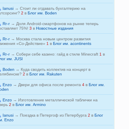
Ianusi
→
Стоит ли отдавать бухгалтерию на
утсорсинг?
2
в
Блог им. Boden
Rr-r
→
Доля Android-смартфонов на рынке теперь
оставляет 75%!
3
в
Новостные издания
Rr-r
→
Москва стала новым центром развития
вижения «Со-Действие»
1
в
Блог им. acontinents
Rr-r
→
Собери себе казино: гайд в стиле Minecraft
1
в
лог им. JUSI
Boden
→
Куда сводить коллектив на концерт в
елябинске?
2
в
Блог им. Rakuten
Enzo
→
Двери для офиса после ремонта
4
в
Блог им.
oden
Enzo
→
Изготовление металлической таблички на
верь
2
в
Блог им. Armino
Ianusi
→
Поездка в Петергоф из Петербурга
2
в
Блог
м. Enzo