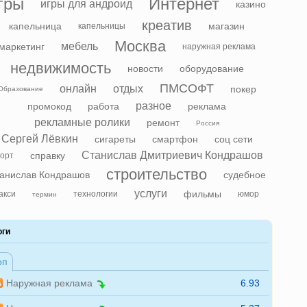
гры
Интернет
игры для андроид
казино
креатив
капельница
магазин
капельницы
Москва
мебель
маркетинг
наружная реклама
недвижимость
новости
оборудование
ПМСОФТ
онлайн
отдых
покер
Образование
разное
промокод
работа
реклама
рекламные ролики
ремонт
Россия
Сергей Лёвкин
сигареты
смартфон
соц сети
Станислав Дмитриевич Кондрашов
справку
орт
строительство
анислав Кондрашов
судебное
услуги
фильмы
акси
технологии
юмор
термин
оги
оп
Наружная реклама
6.93