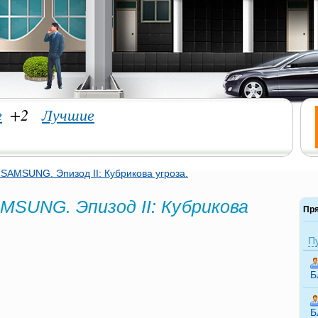
е
+2
Лучшие
SAMSUNG. Эпизод II: Кубрикова угроза.
SUNG. Эпизод II: Кубрикова
Пр
П
Б
Б