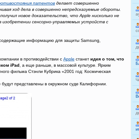
ротивостояния патентов
делает совершенно
чивая ход дела в совершенно непредсказуемые обороты.
а
 получил новое доказательство, что Apple нисколько не
в изобретении сенсорно-управляемых устройств с
с
, содержащие информацию для защиты Samsung,
д
 компании в противодействии с
Apple
станет
идея о том, что
Б
ком iPad
, а еще раньше, в массовой культуре. Ярким
тного фильма Стэнли Кубрика «2001 год: Космическая
Ч
е будут представлены в окружном суде Калифорнии.
B
д
и