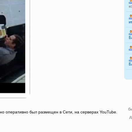
к
и
Б
Б
б
но оперативно был размещен в Сети, на серверах YouTube.
д