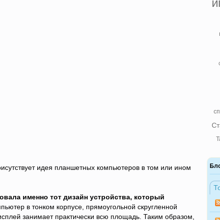
и
сп
Ст
Т
Бл
исутствует идея планшетных компьютеров в том или ином
Т
товала именно тот дизайн устройства, который
мпьютер в тонком корпусе, прямоугольной скругленной
исплей занимает практически всю площадь. Таким образом,