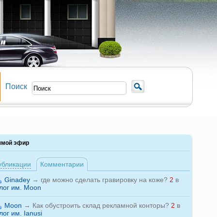
Поиск
ямой эфир
убликации
Комментарии
Ginadey
→
где можно сделать гравировку на коже?
2
в
лог им. Moon
Moon
→
Как обустроить склад рекламной конторы?
2
в
лог им. Ianusi