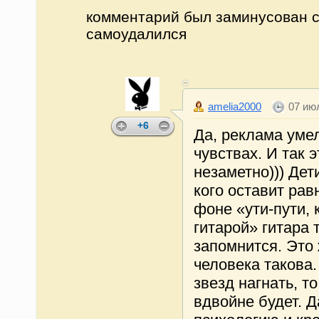
комментарий был заминусован 
самоудалился
amelia2000
07 июл
+6
Да, реклама умел
чувствах. И так э
незаметно))) Дет
кого оставит ра
фоне «ути-пути,
гитарой» гитара 
запомнится. Это
человека такова.
звезд нагнать, т
вдвойне будет. Д