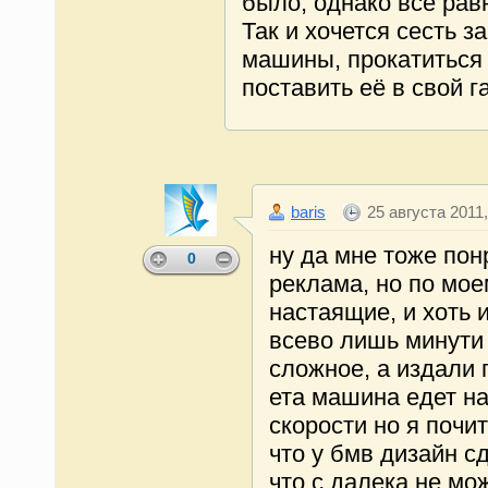
было, однако всё рав
Так и хочется сесть з
машины, прокатиться
поставить её в свой г
baris
25 августа 2011,
ну да мне тоже пон
0
реклама, но по мое
настаящие, и хоть 
всево лишь минути 
сложное, а издали 
ета машина едет на
скорости но я почи
что у бмв дизайн с
что с далека не мо