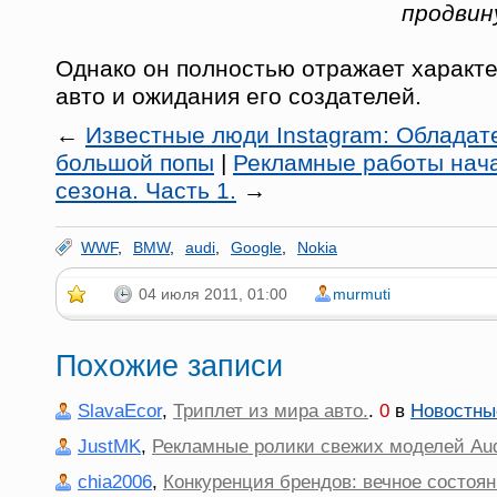
продвин
Однако он полностью отражает характе
авто и ожидания его создателей.
←
Известные люди Instagram: Обладат
большой попы
|
Рекламные работы нача
сезона. Часть 1.
→
WWF
,
BMW
,
audi
,
Google
,
Nokia
04 июля 2011, 01:00
murmuti
Похожие записи
SlavaEcor
,
Триплет из мира авто.
.
0
в
Новостны
JustMK
,
Рекламные ролики свежих моделей Aud
chia2006
,
Конкуренция брендов: вечное состоя