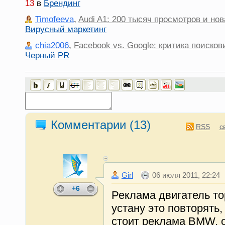
13
в
Брендинг
Timofeeva
,
Audi A1: 200 тысяч просмотров и но
Вирусный маркетинг
chia2006
,
Facebook vs. Google: критика поисков
Черный PR
Комментарии (
13
)
RSS
с
Girl
06 июля 2011, 22:24
+6
Реклама двигатель то
устану это повторять,
стоит реклама BMW, 