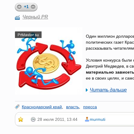
+1
Черный PR
Один миллион долларов
политических газет Крас
рассказывать читателям
Условия конкурса были 
Дмитрий Медведев, в св
материально зависеть
ее в своих целях, и са
Читать дальше
Краснодарский край
,
власть
,
пресса
28 июля 2011, 13:44
murmuti