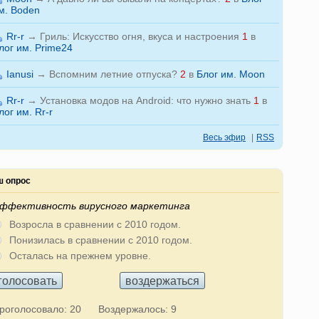
м. Boden
Rr-r
→
Гриль: Искусство огня, вкуса и настроения
1
в
лог им. Prime24
Ianusi
→
Вспомним летние отпуска?
2
в
Блог им. Moon
Rr-r
→
Установка модов на Android: что нужно знать
1
в
лог им. Rr-r
Весь эфир
|
RSS
 опрос
ффективность вирусного маркетинга
Возросла в сравнении с 2010 годом.
Понизилась в сравнении с 2010 годом.
Осталась на прежнем уровне.
роголосовало: 20
Воздержалось: 9