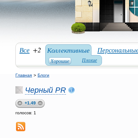
Все
+2
Персональны
Коллективные
Плохие
Хорошие
Главная
>
Блоги
Черный PR
+1.49
голосов: 1