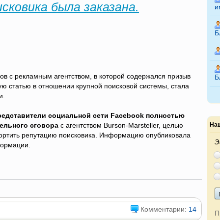
исковика была заказана.
и
Б
ров с рекламным агентством, в которой содержался призыв
Б
 статью в отношении крупной поисковой системы, стала
и.
редставители социальной сети Facebook полностью
тельного сговора
с агентством Burson-Marsteller, целью
Наш
портить репутацию поисковика. Информацию опубликовала
Э
формации.
Комментарии:
14
П