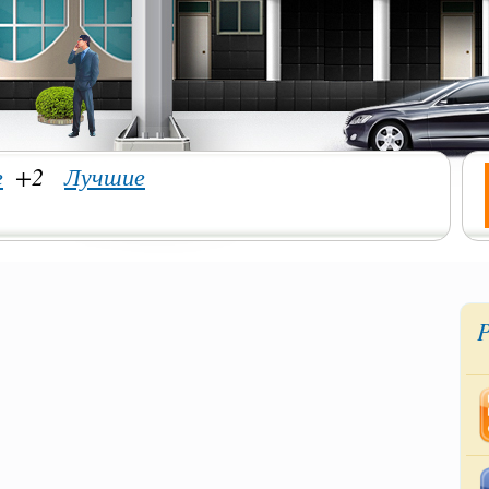
е
+2
Лучшие
P