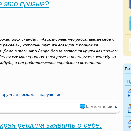
ве это призыв?
рокатился скандал: «Агора», невинно работавшая себе с
ид рекламы, который тут же возмутил борцов за
а. Дело в том, что Агора давно является крупным игроком
елочных материалов, и впервые она получает жалобу за
-нибудь, а от родительского городского комитета
Пр
П
наружная реклама
,
нарушения
Б
Комментарии:
4
Б
края решила заявить о себе.
а