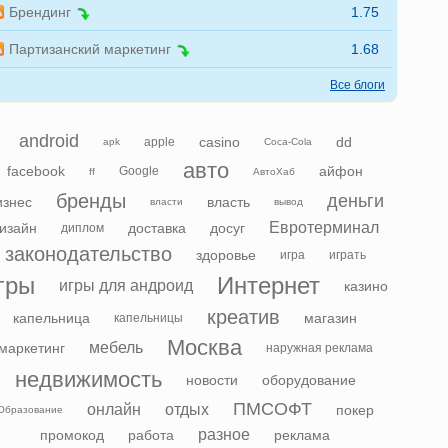
Брендинг
1.75
Партизанский маркетинг
1.68
Все блоги
android
casino
dd
apple
apk
Coca-Cola
авто
facebook
айфон
Google
ff
АвтоХаб
бренды
деньги
изнес
власть
власти
вывод
Евротерминал
изайн
доставка
досуг
диплом
законодательство
здоровье
игра
играть
гры
Интернет
игры для андроид
казино
креатив
капельница
магазин
капельницы
Москва
мебель
маркетинг
наружная реклама
недвижимость
новости
оборудование
ПМСОФТ
онлайн
отдых
покер
Образование
разное
промокод
работа
реклама