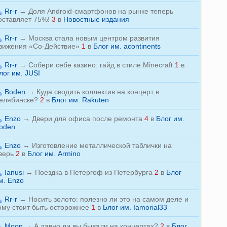
Rr-r
→
Доля Android-смартфонов на рынке теперь
оставляет 75%!
3
в
Новостные издания
Rr-r
→
Москва стала новым центром развития
вижения «Со-Действие»
1
в
Блог им. acontinents
Rr-r
→
Собери себе казино: гайд в стиле Minecraft
1
в
лог им. JUSI
Boden
→
Куда сводить коллектив на концерт в
елябинске?
2
в
Блог им. Rakuten
Enzo
→
Двери для офиса после ремонта
4
в
Блог им.
oden
Enzo
→
Изготовление металлической таблички на
верь
2
в
Блог им. Armino
Ianusi
→
Поездка в Петергоф из Петербурга
2
в
Блог
м. Enzo
Rr-r
→
Носить золото: полезно ли это на самом деле и
ому стоит быть осторожнее
1
в
Блог им. Iamorial33
Moon
→
А давно ли вы бывали на концертах?
2
в
Блог