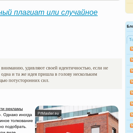
ный плагиат или случайное
Бл
Т
 вниманию, удивляют своей идентичностью, если не
 одна и та же идея пришла в голову нескольким
щью потусторонних сил.
сти рекламы
». Однако иногда
 иное толкование
но подобрать.
при виде