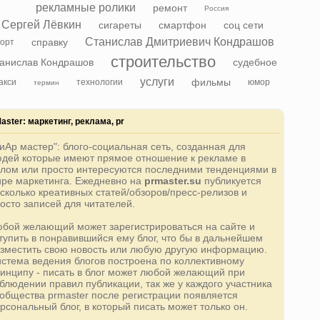
рекламные ролики
ремонт
Россия
Сергей Лёвкин
сигареты
смартфон
соц сети
Станислав Дмитриевич Кондрашов
справку
орт
строительство
анислав Кондрашов
судебное
услуги
фильмы
акси
технологии
юмор
термин
aster: маркетинг, реклама, pr
иАр мастер": блого-социальная сеть, созданная для
дей которые имеют прямое отношение к рекламе в
лом или просто интересуются последними тенденциями в
ре маркетинга. Ежедневно на
prmaster.su
публикуется
сколько креативных статей/обзоров/пресс-релизов и
осто записей для читателей.
бой желающий может зарегистрироваться на сайте и
тупить в понравившийся ему блог, что бы в дальнейшем
зместить свою новость или любую другую информацию.
стема ведения блогов построена по коллективному
инципу - писать в блог может любой желающий при
блюдении правил публикации, так же у каждого участника
общества prmaster после регистрации появляется
рсональный блог, в который писать может только он.