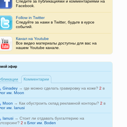
Следите за публикациями и комментариями на
Facebook.
Follow in Twitter
Следуйте за нами в Twitter, будьте в курсе
событий.
Канал на Youtube
Все видео материалы доступны для вас на
нашем Youtube канале.
ямой эфир
убликации
Комментарии
Ginadey
→
где можно сделать гравировку на коже?
2
в
лог им. Moon
Moon
→
Как обустроить склад рекламной конторы?
2
в
лог им. Ianusi
Ianusi
→
Стоит ли отдавать бухгалтерию на
утсорсинг?
2
в
Блог им. Boden