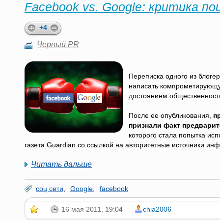
Facebook vs. Google: критика по
+4
Черный PR
Переписка одного из блоге
написать компрометирующую
достоянием общественност
После ее опубликования,
п
признали факт предвари
которого стала попытка ис
газета Guardian со ссылкой на авторитетные источники ин
Читать дальше
соц сети
,
Google
,
facebook
16 мая 2011, 19:04
chia2006