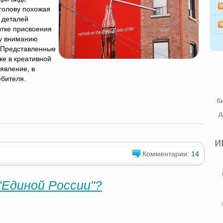
голову похожая
и деталей
ытке присвоения
му вниманию
 Представленные
же в креативной
 явление, в
ебителя.
б
д
и
Комментарии:
14
"Единой России"?