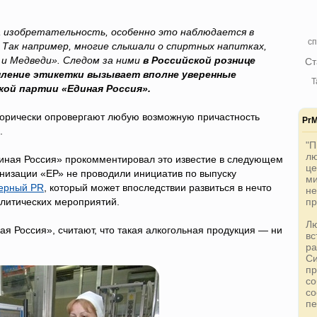
да изобретательность, особенно это наблюдается в
сп
 Так например, многие слышали о спиртных напитках,
 и Медведи». Следом за ними
в Российской рознице
Ст
рмление этикетки вызывает вполне уверенные
Т
кой партии «Единая Россия».
егорически опровергают любую возможную причастность
PrM
.
"П
лю
иная Россия» прокомментировал это известие в следующем
це
анизации «ЕР» не проводили инициатив по выпуску
ми
ерный PR
, который может впоследствии развиться в нечто
не
олитических мероприятий.
пр
Лю
ая Россия», считают, что такая алкогольная продукция — ни
вс
ра
Си
пр
со
со
пе