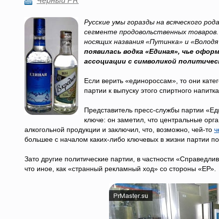
Черный PR
Русские умы горазды на всяческого ро
сегменте продовольственных товаров.
носящих названия «Путинка» и «Володя
появилась водка «Единая», чье офо
ассоциации с символикой политичес
Если верить «единороссам», то они кат
партии к выпуску этого спиртного напитка
Представитель пресс-службы партии «Ед
ключе: он заметил, что центральные орг
алкогольной продукции и заключил, что, возможно, чей-то
ч
большее с началом каких-либо ключевых в жизни партии п
Зато другие политические партии, в частности «Справедлив
что иное, как «странный рекламный ход» со стороны «ЕР».