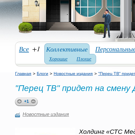
Все
+1
Персональны
Коллективные
Хорошие
Плохие
Главная
>
Блоги
>
Новостные издания
>
"Перец ТВ" приде
"Перец ТВ" придет на смену 
+1
Новостные издания
Холдинг «СТС Ме