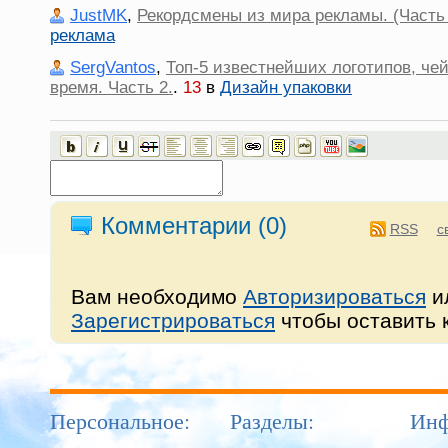
JustMK
,
Рекордсмены из мира рекламы. (Часть 
реклама
SergVantos
,
Топ-5 известнейших логотипов, че
время. Часть 2.
.
13
в
Дизайн упаковки
Комментарии (
0
)
RSS
с
Вам необходимо
Авторизироваться
и
Зарегистрироваться
чтобы оставить 
Персональное:
Разделы:
Инф