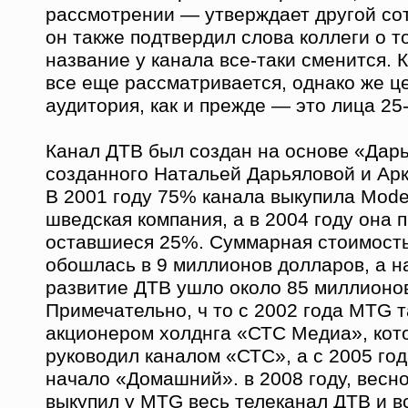
рассмотрении — утверждает другой со
он также подтвердил слова коллеги о т
название у канала все-таки сменится.
все еще рассматривается, однако же ц
аудитория, как и прежде — это лица 25-
Канал ДТВ был создан на основе «Дарь
созданного Натальей Дарьяловой и Ар
В 2001 году 75% канала выкупила Mode
шведская компания, а в 2004 году она 
оставшиеся 25%. Суммарная стоимость
обошлась в 9 миллионов долларов, а на
развитие ДТВ ушло около 85 миллионо
Примечательно, ч то с 2002 года MTG т
акционером холднга «СТС Медиа», кот
руководил каналом «СТС», а с 2005 год
начало «Домашний». в 2008 году, весн
выкупил у MTG весь телеканал ДТВ и вс