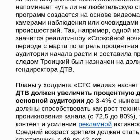
напоминает чуть ли не любительскую съ
программ создается на основе видеома
камерами наблюдения или очевидцами
происшествий. Так, например, одной и
значится реалити-шоу «Спокойной ночи
периоде с марта по апрель процентная
аудитории начала расти и составила п
следом Троицкий был назначен на дол
гендиректора ДТВ.
Планы у холдинга «СТС медиа» насчет 
ДТВ должен увеличить процентную 
основной аудитории
до 3-4% с нынеш
должны способствовать как рост техни
проникновения канала (с 72,5 до 80%), 
контент и усиление
рекламной
активнос
Средний возраст зрителя должен стать
спустившись с 46 до 42 лет.