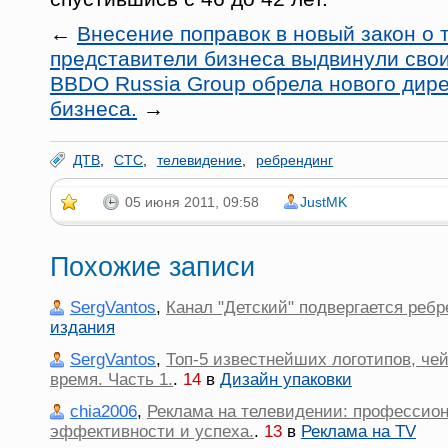
←
Внесение поправок в новый закон о 
представители бизнеса выдвинули свои
BBDO Russia Group обрела нового дире
бизнеса.
→
ДТВ
,
СТС
,
телевидение
,
ребрендинг
05 июня 2011, 09:58
JustMK
Похожие записи
SergVantos
,
Канал "Детский" подвергается ребр
издания
SergVantos
,
Топ-5 известнейших логотипов, че
время. Часть 1.
.
14
в
Дизайн упаковки
chia2006
,
Реклама на телевидении: профессио
эффективности и успеха.
.
13
в
Реклама на TV