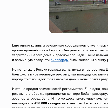
Еще одним крупным рекламным сооружением отметилась ко
производителей шин в Европе. Они разместили несколько 
территории Белого дома и Красной площади. Такие великан
и всемирную славу: эти
биллборды
были занесены в Книгу 
Но не только в России горазды ваять труды в настроениях 
большую в мире неоновую рекламу, чья площадь составляе
породистых лошадок горят неоном день и ночь, плакат разр
И это не предел возможностей рекламистов. Еще одна, по
рекламного объекта принадлежит конторе Betfair, развернув
аэропорта города Вена. И что же здесь такого удивительног
площадью в 436 000 квадратных метров
. Его можно рас