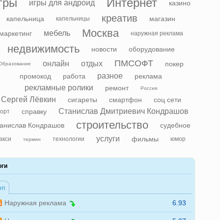
гры
Интернет
игры для андроид
казино
креатив
капельница
магазин
капельницы
Москва
мебель
маркетинг
наружная реклама
недвижимость
новости
оборудование
ПМСОФТ
онлайн
отдых
покер
Образование
разное
промокод
работа
реклама
рекламные ролики
ремонт
Россия
Сергей Лёвкин
сигареты
смартфон
соц сети
Станислав Дмитриевич Кондрашов
справку
орт
строительство
анислав Кондрашов
судебное
услуги
фильмы
акси
технологии
юмор
термин
оги
оп
Наружная реклама
6.93