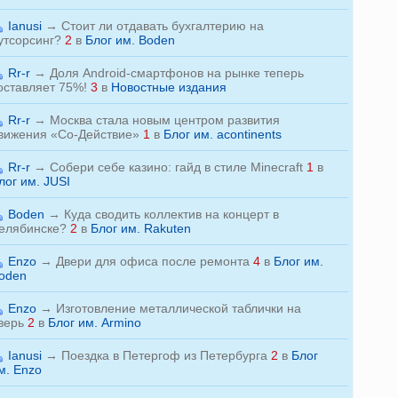
Ianusi
→
Стоит ли отдавать бухгалтерию на
утсорсинг?
2
в
Блог им. Boden
Rr-r
→
Доля Android-смартфонов на рынке теперь
оставляет 75%!
3
в
Новостные издания
Rr-r
→
Москва стала новым центром развития
вижения «Со-Действие»
1
в
Блог им. acontinents
Rr-r
→
Собери себе казино: гайд в стиле Minecraft
1
в
лог им. JUSI
Boden
→
Куда сводить коллектив на концерт в
елябинске?
2
в
Блог им. Rakuten
Enzo
→
Двери для офиса после ремонта
4
в
Блог им.
oden
Enzo
→
Изготовление металлической таблички на
верь
2
в
Блог им. Armino
Ianusi
→
Поездка в Петергоф из Петербурга
2
в
Блог
м. Enzo