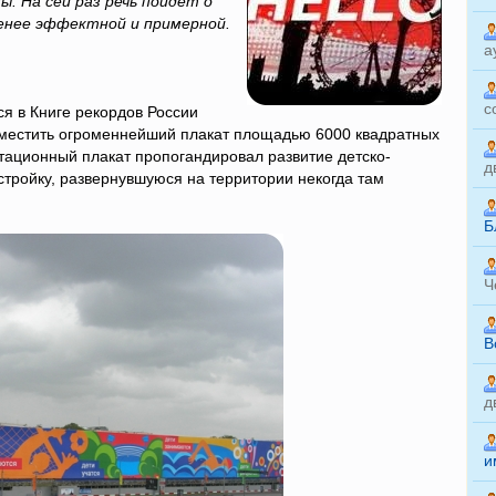
ы. На сей раз речь пойдет о
менее эффектной и примерной.
а
с
лся в Книге рекордов России
зместить огроменнейший плакат площадью 6000 квадратных
тационный плакат пропогандировал развитие детско-
д
тройку, развернувшуюся на территории некогда там
Б
Ч
B
д
и