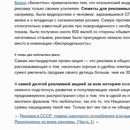
Бренд
«Бенеттон» примечателен тем, что итальянский модн
рекламу только своими усилиями.
Сюжеты для рекламных
например, были видеоролики о человеке, заразившемся СП
жизни и о младенце с сатанинскими рогами. Самую проти
относительно известный ролик про новорожденного с необр
показа, было получено около 800 жалоб со стороны обыват
негативных отзывов, рекламе было присуждено немало поч
место в номинации «Беспредельность».
А теперь два любопытных факта.
Самая нестандартная промо-акция — это реклама в общест
рассказывающая о том, насколько хороши и удобны электр
сумел увеличить продажи своего детища больше, чем на 3
А
самой долгой рекламной акцией за всю историю
можн
немного подстегнуть развитие и популяризацию своей нац
преднамеренно распространил слух о том, что в одной из 
миллион франков. Что любопытно, так это то, что Национа
суммы нашедшему такой чек. Только вот чек так и не обна
←
Реклама в СССР: товары народного потребления в музы
Рекордсмены из мира рекламы. (Часть 1)
→