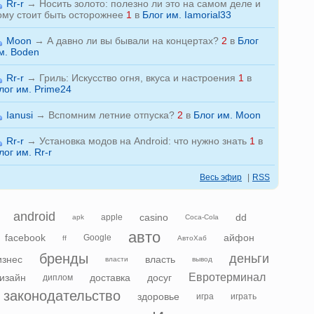
Rr-r
→
Носить золото: полезно ли это на самом деле и
ому стоит быть осторожнее
1
в
Блог им. Iamorial33
Moon
→
А давно ли вы бывали на концертах?
2
в
Блог
м. Boden
Rr-r
→
Гриль: Искусство огня, вкуса и настроения
1
в
лог им. Prime24
Ianusi
→
Вспомним летние отпуска?
2
в
Блог им. Moon
Rr-r
→
Установка модов на Android: что нужно знать
1
в
лог им. Rr-r
Весь эфир
|
RSS
android
casino
dd
apple
apk
Coca-Cola
авто
facebook
айфон
Google
ff
АвтоХаб
бренды
деньги
изнес
власть
власти
вывод
Евротерминал
изайн
доставка
досуг
диплом
законодательство
здоровье
игра
играть