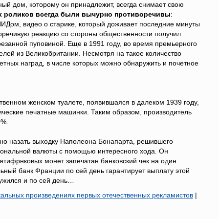
ый дом, которому он принадлежит, всегда снимает свою
 роликов всегда были вычурно противоречивы
:
ИДом, видео о старике, который доживает последние минуты
воречивую реакцию со стороны общественности получил
езанной пуповиной. Еще в 1991 году, во время премьерного
елей из Великобритании. Несмотря на такое количество
етных наград, в числе которых можно обнаружить и почетное
венном женском туалете, появившаяся в далеком 1939 году,
ические печатные машинки. Таким образом, производитель
0%.
о назать выходку Наполеона Бонапарта, решившего
иональной валюты с помощью интересного хода. Он
пятифрнковых монет запечатан банковский чек на один
льный банк Франции по сей день гарантирует выплату этой
ружился и по сей день…
кальных произведениях первых отечественных рекламистов
|