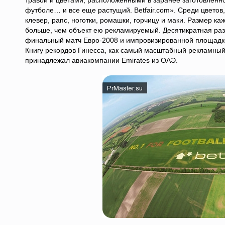
травой и цветами, расположенными в заранее заготовленно
футболе… и все еще растущий. Betfair.com». Среди цвет
клевер, рапс, ноготки, ромашки, горчицу и маки. Размер ка
больше, чем объект ею рекламируемый. Десятикратная ра
финальный матч Евро-2008 и импровизированной площадко
Книгу рекордов Гинесса, как самый масштабный рекламный о
принадлежал авиакомпании Emirates из ОАЭ.