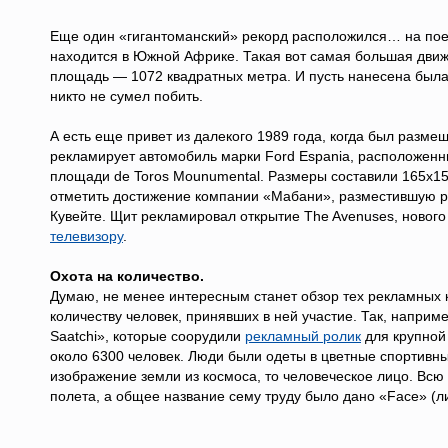
Еще один «гигантоманский» рекорд расположился… на поезд
находится в Южной Африке. Такая вот самая большая движ
площадь — 1072 квадратных метра. И пусть нанесена была 
никто не сумел побить.
А есть еще привет из далекого 1989 года, когда был разм
рекламирует автомобиль марки Ford Espania, расположенн
площади de Toros Mounumental. Размеры составили 165х15 
отметить достижение компании «Мабани», разместившую р
Кувейте. Щит рекламировал открытие The Avenuses, нового 
телевизору
.
Охота на количество.
Думаю, не менее интересным станет обзор тех рекламных к
количеству человек, принявших в ней участие. Так, наприм
Saatchi», которые соорудили
рекламный ролик
для крупной 
около 6300 человек. Люди были одеты в цветные спортивн
изображение земли из космоса, то человеческое лицо. Вс
полета, а общее название сему труду было дано «Face» (л