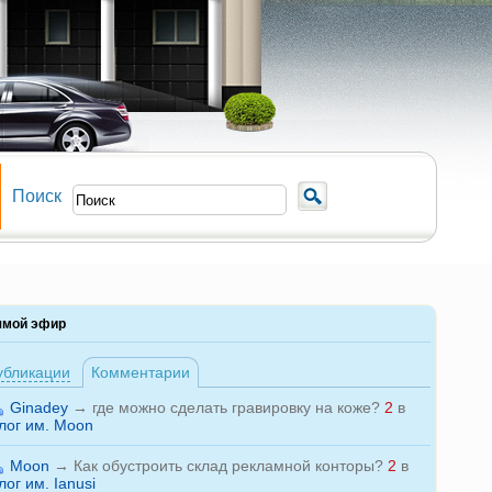
Поиск
ямой эфир
убликации
Комментарии
Ginadey
→
где можно сделать гравировку на коже?
2
в
лог им. Moon
Moon
→
Как обустроить склад рекламной конторы?
2
в
лог им. Ianusi