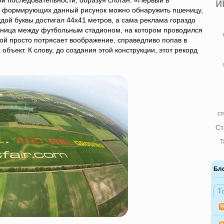
й последовательности, образуя слоган: «Первый в
и
ов, формирующих данный рисунок можно обнаружить пшеницу,
ждой буквы достигал 44х41 метров, а сама реклама гораздо
зница между футбольным стадионом, на котором проводился
й просто потрясает воображение, справедливо попав в
бъект. К слову, до создания этой конструкции, этот рекорд
сп
Ст
Т
Бл
Т