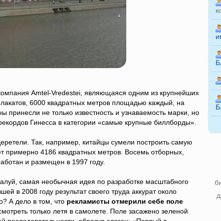
к
и
Б
мпания Amtel-Vredestei, являющаяся одним из крупнейших
плакатов, 6000 квадратных метров площадью каждый, на
Б
ы принесли не только известность и узнаваемость марки, но
рекордов Гинесса в категории «самые крупные биллборды».
Церетели. Так, например, китайцы сумели построить самую
т примерно 4186 квадратных метров. Восемь отборных,
аботан и размещен в 1997 году.
жалуй, самая необычная идея по разработке масштабного
б
шей в 2008 году результат своего труда аккурат около
д
о? А дело в том, что
рекламисты отмерили себе поле
смотреть только летя в самолете. Поле засажено зеленой