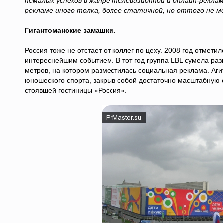
немалых успехов в жанре телевизионной и онлайн-реклам
рекламе иного толка, более статичной, но оттого не 
Гигантоманские замашки.
Россия тоже не отстает от коллег по цеху. 2008 год отмети
интереснейшим событием. В тот год группа LBL сумела ра
метров, на котором разместилась социальная реклама. Аги
юношеского спорта, закрыв собой достаточно масштабную с
стоявшей гостиницы «Россия».