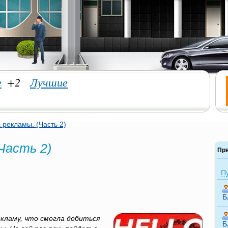
е
+2
Лучшие
 рекламы. (Часть 2)
Часть 2)
Пр
П
Б
ламу, что смогла добиться
Б